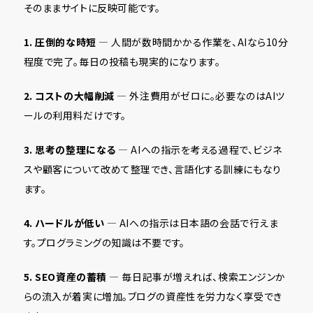
そのままサイトに反映可能です。
1. 圧倒的な時短
— 人間が数時間かかる作業を、AIなら10分
程度で完了。毎日の投稿も現実的になります。
2. コストの大幅削減
— 外注費用がゼロに。必要なのはAIツ
ールの利用料だけです。
3. 思考の整理になる
— AIへの指示を考える過程で、ビジネ
スや顧客について改めて整理でき、言語化する訓練にもなり
ます。
4. ハードルが低い
— AIへの指示は日本語の会話で行えま
す。プログラミングの知識は不要です。
5. SEO資産の蓄積
— 毎日記事が増えれば、検索エンジンか
らの流入が着実に増加。ブログの資産性を労力なく享受でき