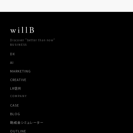
Discover "better than now"
BUSINESS
DX
AI
MARKETING
CREATIVE
LR信州
COMPANY
CASE
BLOG
助成金シミュレーター
OUTLINE