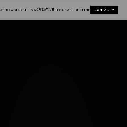
CREATIVE
ACE
DX
AI
MARKETING
BLOG
CASE
OUTLINE
CONTACT