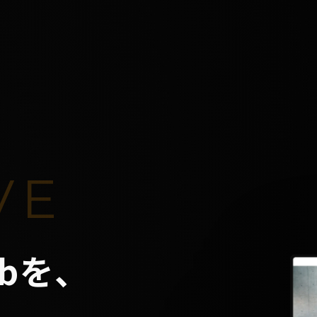
VE
bを、