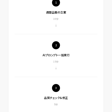
1
週間企画の立案
10分
2
AIプロンプト一括実行
15分
3
品質チェック＆修正
5分