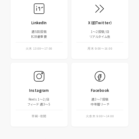
LinkedIn
X（旧Twitter）
週5回投稿
1〜2投稿/日
B2B最重要
リアルタイム性
火木 13:00〜17:00
月木 9:00〜16:00
Instagram
Facebook
Reels 1〜2/日
週3〜7投稿
フィード 週3〜5
中年層リーチ
早朝・夜間
火水木 9:00〜14:00