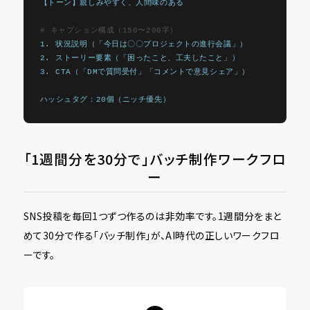
【トーン】親しみやすく、人間味のある
# キャプション構成（150〜200字）
1. 状況説明（「今日は〇〇プロジェクトの進行会議」）
2. ストーリー要素（「困ったこと、工夫したこと」）
3. CTA（「DMで質問受付」「コメントで意見シェア」）
ハッシュタグ：20個（ニッチ優先）
「1週間分を30分で」バッチ制作ワークフロ
ー
SNS投稿を毎回1つずつ作るのは非効率です。1週間分をまと
めて30分で作る「バッチ制作」が、AI時代の正しいワークフロ
ーです。