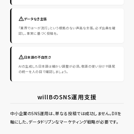
データなき主張
「業界では〜が流行」という根拠のない声高な主張。必ず出典を確
認し、事実に基づく投稿を。
日本語の不自然さ
AIの生成した日本語は細かい調整が必須。敬語の使い分けや語尾
の統一を人の目で確認しましょう。
willBのSNS運用支援
中小企業のSNS運用は、単なる投稿では成功しません。DXを
軸にした、データドリブンなマーケティング戦略が必要です。