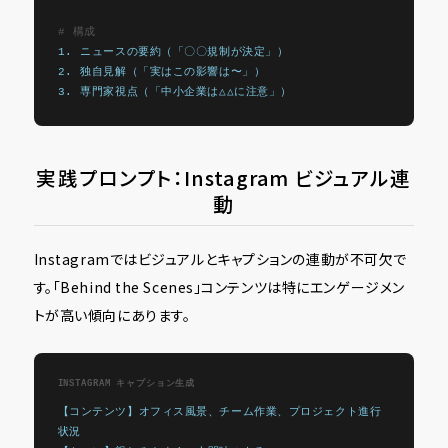
# 構成
1. ニュースの要約（「〇〇規制が決定」）
2. 独自見解（「実はこの影響は〜」）
3. 専門家視点（「中小企業は△△に注意」）
実践プロンプト：Instagram ビジュアル連
動
Instagramではビジュアルとキャプションの連動が不可欠で
す。「Behind the Scenes」コンテンツは特にエンゲージメン
トが高い傾向にあります。
INSTAGRAM キャプション生成
【コンテンツ】オフィス風景、チーム作業、プロジェクト進行
状況