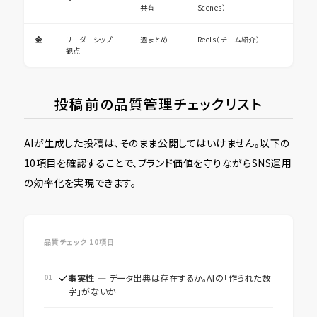
共有
Scenes）
金
リーダーシップ
週まとめ
Reels（チーム紹介）
観点
投稿前の品質管理チェックリスト
AIが生成した投稿は、そのまま公開してはいけません。以下の
10項目を確認することで、ブランド価値を守りながらSNS運用
の効率化を実現できます。
品質チェック 10項目
01
事実性
― データ出典は存在するか。AIの「作られた数
字」がないか