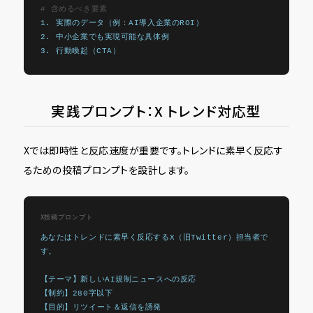
# 含めるべき要素
1. 実際のデータ（例：AI導入企業のROI）
2. 中小企業でも実現可能な具体例
3. 行動喚起（CTA）
実践プロンプト：X トレンド対応型
Xでは即時性と反応速度が重要です。トレンドに素早く反応す
るための投稿プロンプトを設計します。
X投稿プロンプト
あなたはトレンドに素早く反応するX（旧Twitter）担当者で
す。
【テーマ】新しいAI規制ニュースへの反応
【制約】280字以下
【目的】リツイート＆返信を誘発