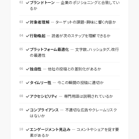
02
ブランドトーン
― 企業のポジショニングと合致してい
るか
03
対象者理解
― ターゲットの課題・興味に響く内容か
04
行動喚起
― 読者が次のステップを理解できるか
05
プラットフォーム最適化
― 文字数、ハッシュタグ、改行
の最適性
06
独自性
― 他社の投稿との差別化があるか
07
タイムリー性
― 今この瞬間の投稿に適切か
08
アクセシビリティ
― 専門用語は説明されているか
09
コンプライアンス
― 不適切な広告やクレームリスク
はないか
10
エンゲージメント見込み
― コメントやシェアを促す要
素があるか