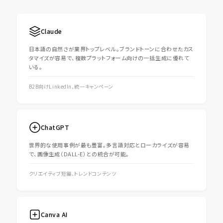
Claude
日本語の自然さが業界トップレベル。ブランドトーンに合わせたカス
タマイズが容易で、複数プラットフォーム向けの一括生成に優れて
いる。
B2B向けLinkedIn、統一キャンペーン
ChatGPT
世界的な使用事例が最も豊富。多言語対応とローカライズが容易
で、画像生成（DALL-E）との統合が可能。
クリエイティブ短編、トレンドコンテンツ
Canva AI