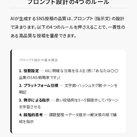
プロンプト設計の4つのルール
AIが生成するSNS投稿の品質は、プロンプト（指示文）の設計
で決まります。以下の4つのルールを押さえることで、一貫性の
ある高品質な投稿を量産できます。
プロンプト設計の基本構造
1. 役割設定
― AIに明確な立場を与える（例：「あなたは〇〇
企業のSNS戦略家です」）
2. プラットフォーム仕様
― 文字数・ハッシュタグ数・トーンを
明記
3. 例示による指示
― 良い投稿例を3〜5個提示してパターン
を学習させる
4. 段階的思考
― 課題整理→データ提示→解決策の順で構
成を指示