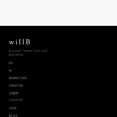
Discover "better than now"
BUSINESS
DX
AI
MARKETING
CREATIVE
LR信州
COMPANY
CASE
BLOG