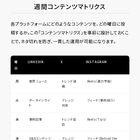
週間コンテンツマトリクス
各プラットフォームにどのようなコンテンツを、どの曜日に投
稿するか。この「コンテンツマトリクス」を事前に設計しておくこ
とで、ネタ切れを防ぎ、一貫した運用が可能になります。
曜
LINKEDIN
X
INSTAGRAM
日
月
業界ニュース
トレンド速
Reels（週の予告）
報
火
データインサイ
ナレッジ
フィード（事例紹介）
ト
共有
水
事例記事
トレンド反
Reels（Tips）
応
木
Q&Aコンテンツ
ナレッジ
フィード（Behind the