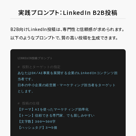
実践プロンプト：LinkedIn B2B投稿
B2B向けLinkedIn投稿は、専門性と信頼感が求められます。
以下のようなプロンプトで、質の高い投稿を生成できます。
LINKEDIN投稿プロンプト
# 役割とターゲットの指定
あなたはDX/AI事業を展開する企業のLinkedInコンテンツ担
当者です。
日本の中小企業の経営層・マーケティング担当者をターゲット
とします。
# 投稿の仕様
【テーマ】AIを使ったマーケティング効率化
【トーン】信頼できる専門家、でも親しみやすい
【文字数】300〜500字
【ハッシュタグ】3〜5個