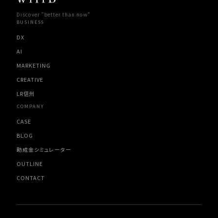
Discover "better than now"
BUSINESS
DX
AI
MARKETING
CREATIVE
LR信州
COMPANY
CASE
BLOG
助成金シミュレーター
OUTLINE
CONTACT
willB AI Assistant
Powered by AI