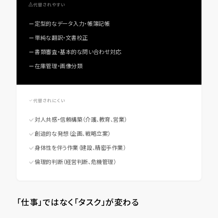
代替されやすい
定型的なデータ入力・帳簿記帳
単純な翻訳・文書校正
書類審査・基本的な問い合わせ対応
在庫管理・画像分類
代替されにくい
対人共感・信頼構築（介護、教育、営業）
創造的な発想（企画、戦略立案）
身体性を伴う作業（建設、精密手作業）
倫理的判断（経営判断、危機管理）
「仕事」ではなく「タスク」が変わる