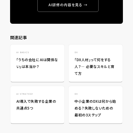
AI研修の内容を見る →
関連記事
AI BASICS
DX
「うちの会社にAIは関係な
「DX人材」って何をする
い」は本当か？
人？― 必要なスキルと育
て方
AI STRATEGY
DX
AI導入で失敗する企業の
中小企業のDXは何から始
共通点5つ
める？失敗しないための
最初の3ステップ