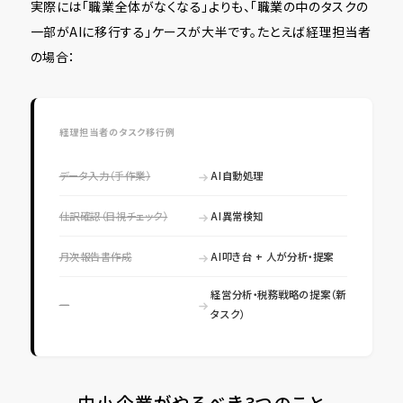
実際には「職業全体がなくなる」よりも、「職業の中のタスクの
一部がAIに移行する」ケースが大半です。たとえば経理担当者
の場合：
経理担当者のタスク移行例
データ入力（手作業）
AI自動処理
仕訳確認（目視チェック）
AI異常検知
月次報告書作成
AI叩き台 + 人が分析・提案
経営分析・税務戦略の提案（新
―
タスク）
中小企業がやるべき3つのこと