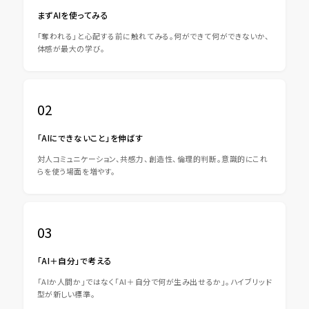
まずAIを使ってみる
「奪われる」と心配する前に触れてみる。何ができて何ができないか、
体感が最大の学び。
02
「AIにできないこと」を伸ばす
対人コミュニケーション、共感力、創造性、倫理的判断。意識的にこれ
らを使う場面を増やす。
03
「AI＋自分」で考える
「AIか人間か」ではなく「AI＋自分で何が生み出せるか」。ハイブリッド
型が新しい標準。