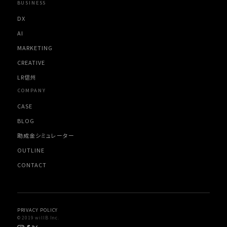
BUSINESS
DX
AI
MARKETING
CREATIVE
LR信州
COMPANY
CASE
BLOG
助成金シミュレーター
OUTLINE
CONTACT
PRIVACY POLICY
© 2019 willB Inc.