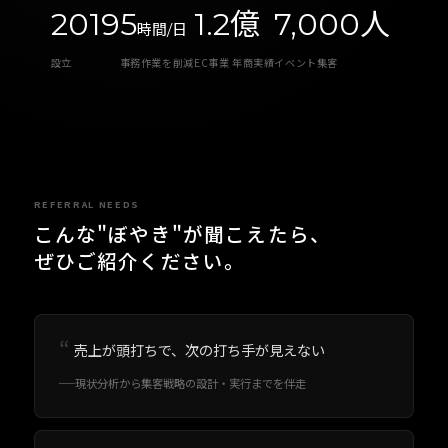
2019
5
1.2億
7,000人
時間/日
設立
事務作業を削減
EC事業 年商実績
イベント集客
REFERRAL NEEDS
こんな"ぼやき"が聞こえたら、
ぜひご紹介ください。
売上が頭打ちで、次の打ち手が見えない
現状分析から集客戦略の設計・実行までを伴走