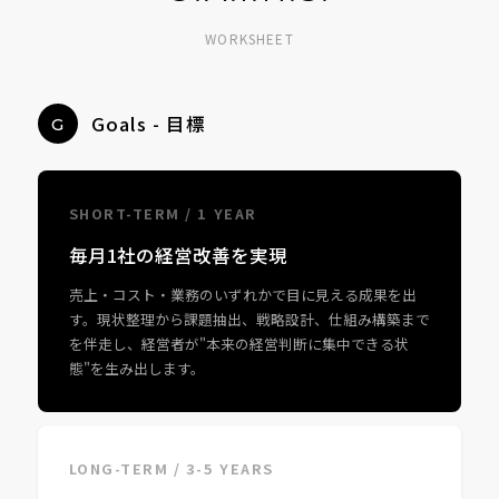
WORKSHEET
Goals - 目標
G
SHORT-TERM / 1 YEAR
毎月1社の経営改善を実現
売上・コスト・業務のいずれかで目に見える成果を出
す。現状整理から課題抽出、戦略設計、仕組み構築まで
を伴走し、経営者が"本来の経営判断に集中できる状
態"を生み出します。
LONG-TERM / 3-5 YEARS