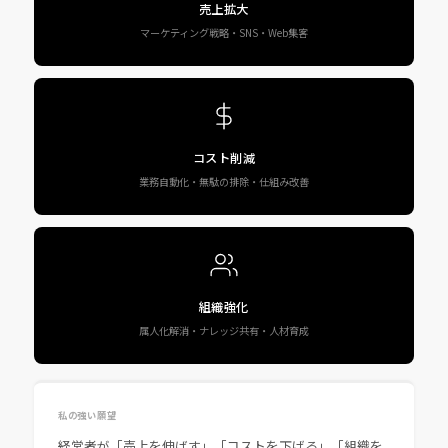
売上拡大
マーケティング戦略・SNS・Web集客
コスト削減
業務自動化・無駄の排除・仕組み改善
組織強化
属人化解消・ナレッジ共有・人材育成
私の強い願望
経営者が「売上を伸ばす」「コストを下げる」「組織を