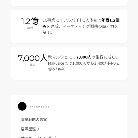
1.2億
EC事業にてアルバイト1人体制で
年商1.2億
円
を達成。マーケティング戦略の設計力を
年商
証明。
7,000人
秋マルシェにて
7,000人
の集客に成功。
Makuakeでは1,000人から1,400万円の支
集客
援を獲得。
I
INTERESTS
事業戦略の考案
居酒屋巡り