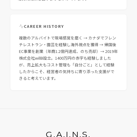
CAREER HISTORY
複数のアルバイトで現場感覚を磨く → カナダでフレン
チレストラン・園芸を経験し海外視点を獲得 → 帰国後
EC事業を創業（年商1.2億円達成、のち売却）→ 2019年
株式会社willB設立。1400万円の赤字も経験しました
が、売上拡大もコスト管理も「自分ごと」として経験
したからこそ、経営者の気持ちに寄り添った支援がで
きると考えています。
G.A.I.N.S.