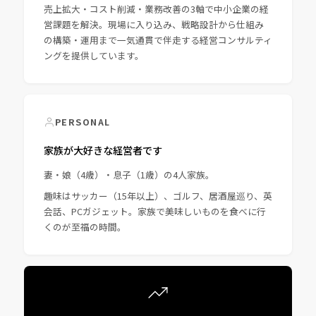
売上拡大・コスト削減・業務改善の3軸で中小企業の経
営課題を解決。現場に入り込み、戦略設計から仕組み
の構築・運用まで一気通貫で伴走する経営コンサルティ
ングを提供しています。
PERSONAL
家族が大好きな経営者です
妻・娘（4歳）・息子（1歳）の4人家族。
趣味はサッカー（15年以上）、ゴルフ、居酒屋巡り、英
会話、PCガジェット。家族で美味しいものを食べに行
くのが至福の時間。