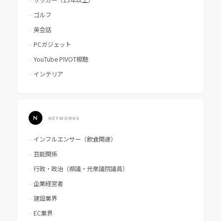
サッカー（15年以上）
ゴルフ
英会話
PCガジェット
YouTube PIVOT視聴
インテリア
N
NETWORKS
インフルエンサー（飲食関連）
芸能関係
行政・政治（県議・元衆議院議員）
企業経営者
建設業界
EC業界