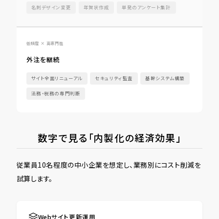
名刺デザイン変更
年賀状作成
単発のアンケート集計
低頻度 × 高専門性
外注を継続
サイト全面リニューアル
セキュリティ監査
基幹システム構築
法務・税務の専門判断
数字で見る「内製化の経済効果」
従業員10名程度の中小企業を想定し、業務別にコスト削減を
試算します。
Webサイト更新運用