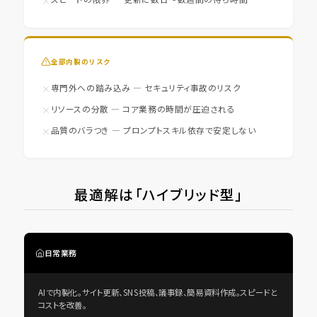
全部内製のリスク
専門外への踏み込み — セキュリティ事故のリスク
リソースの分散 — コア業務の時間が圧迫される
品質のバラつき — プロンプトスキル依存で安定しない
最適解は「ハイブリッド型」
日常業務
AIで内製化。サイト更新、SNS投稿、議事録、簡易資料作成。スピードと
コストを改善。