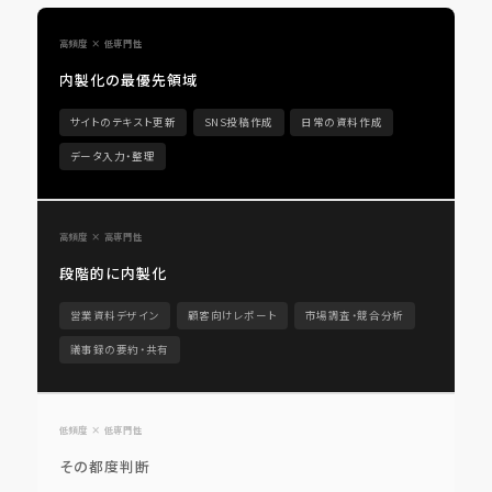
高頻度 × 低専門性
内製化の最優先領域
サイトのテキスト更新
SNS投稿作成
日常の資料作成
データ入力・整理
高頻度 × 高専門性
段階的に内製化
営業資料デザイン
顧客向けレポート
市場調査・競合分析
議事録の要約・共有
低頻度 × 低専門性
その都度判断