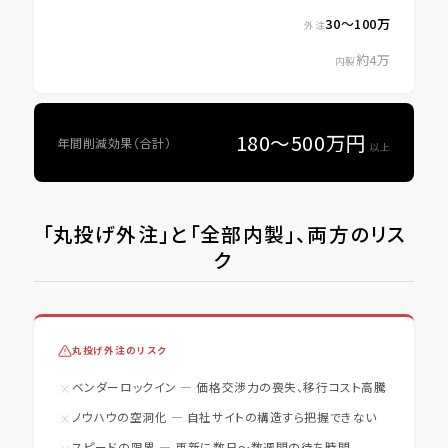
30〜100万
外注
約4万
内製
180〜500万円
年間削減効果（合計）
以上
「丸投げ外注」と「全部内製」、両方のリス
ク
丸投げ外注のリスク
ベンダーロックイン — 価格交渉力の喪失、移行コスト高騰
ノウハウの空洞化 — 自社サイトの構造すら把握できない
スピードの限界 — 更新に数日〜数週間の待ち時間