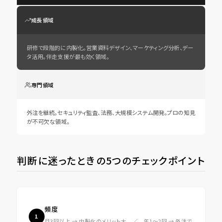
成長領域
研修で段階的に内製化。営業資料デザイン、マーケティング分析、デー
タ活用。伴走支援が最も効く領域。
専門領域
外注を継続。セキュリティ監査、法務、大規模システム開発。プロの知見
が不可欠な領域。
判断に迷ったときの5つのチェックポイント
頻度
1
月3回以上 → 内製化のメリット大 ／ 年1〜2回 → 外注で