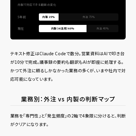
内製で対応できる範囲の変化
5年前
内製 25%
外注 75%
現在
内製（AI活用）60%
外注 40%
テキスト修正はClaude Codeで数分。営業資料はAIで叩き台
が10分で完成。議事録の要約も翻訳もAIが即座に処理する。
かつて外注に頼るしかなかった業務の多くが、いまや社内で対
応可能になっています。
業務別：外注 vs 内製の判断マップ
業務を「専門性」と「発生頻度」の2軸で4象限に分けると、判断
がクリアになります。