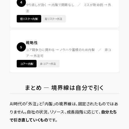
4
やり直しが効く → 内製で問題なし ／ ミスが致命的 → 外
注
低リスク→内製
高リスク→外注
戦略性
5
コア競争力に関わる → ノウハウ蓄積のため内製 ／ 非コ
ア → 外注可
コア→内製
非コア→外注
まとめ ― 境界線は自分で引く
AI時代の「外注」と「内製」の境界線は、固定されたものではあ
りません。自社の状況、リソース、成長段階に応じて、
自分たち
で引き直していくもの
です。