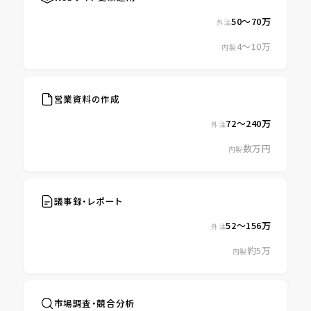
50〜70万
外注
4〜10万
内製
営業資料の作成
72〜240万
外注
数万円
内製
議事録・レポート
52〜156万
外注
約5万
内製
市場調査・競合分析