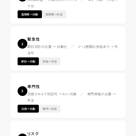
十分
高頻度→内製
低頻度→外注
緊急性
2
即日対応が必要 → 内製化 ／ 1〜2週間の余裕あり → 外
注可
即日→内製
余裕→外注
専門性
3
汎用スキルで対応可 → AI＋内製 ／ 専門資格が必要 →
外注
汎用→内製
専門→外注
リスク