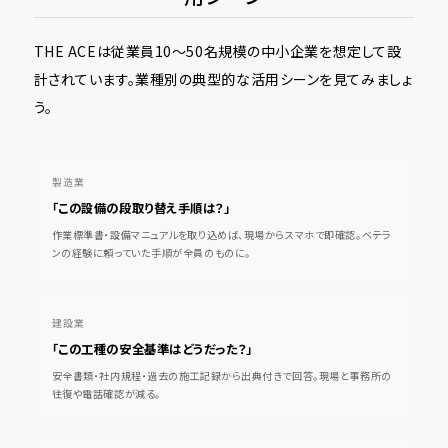
THE ACEは従業員10〜50名規模の中小企業を想定して設
計されています。業種別の典型的な活用シーンを見てみましょ
う。
製造業
「この設備の段取り替え手順は？」
作業標準書・設備マニュアルを取り込めば、現場からスマホで即確認。ベテラ
ンの経験に頼っていた手順が全員のものに。
建設業
「この工種の安全基準はどうだった？」
安全書類・社内規程・過去の施工記録から出典付きで回答。現場と事務所の
往復や電話確認が減る。