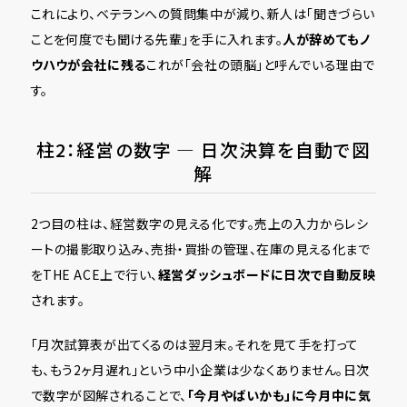
これにより、ベテランへの質問集中が減り、新人は「聞きづらい
ことを何度でも聞ける先輩」を手に入れます。
人が辞めてもノ
ウハウが会社に残る
――これが「会社の頭脳」と呼んでいる理由で
す。
柱2：経営の数字 ― 日次決算を自動で図
解
2つ目の柱は、経営数字の見える化です。売上の入力からレシ
ートの撮影取り込み、売掛・買掛の管理、在庫の見える化まで
をTHE ACE上で行い、
経営ダッシュボードに日次で自動反映
されます。
「月次試算表が出てくるのは翌月末。それを見て手を打って
も、もう2ヶ月遅れ」という中小企業は少なくありません。日次
で数字が図解されることで、
「今月やばいかも」に今月中に気