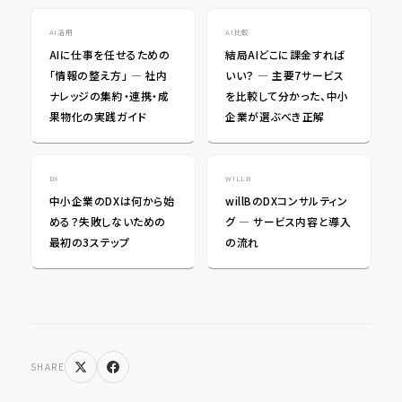
AI活用
AI比較
AIに仕事を任せるための
結局AIどこに課金すれば
「情報の整え方」 ― 社内
いい？ ― 主要7サービス
ナレッジの集約・連携・成
を比較して分かった、中小
果物化の実践ガイド
企業が選ぶべき正解
DX
WILLB
中小企業のDXは何から始
willBのDXコンサルティン
める？失敗しないための
グ ― サービス内容と導入
最初の3ステップ
の流れ
SHARE