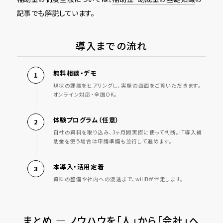
記事でも解説しています。
導入までの流れ
無料相談・デモ
現状の課題をヒアリングし、実際の画面をご覧いただきます。
オンライン対応・全国OK。
体験プログラム（任意）
自社の資料を取り込み、3ヶ月間実際に使って判断。IT導入補
助金を使う場合は申請準備も並行して進めます。
本導入・活用定着
資料の整備や社内への浸透まで、willBが伴走します。
まとめ ― ノウハウを「人」から「会社」へ