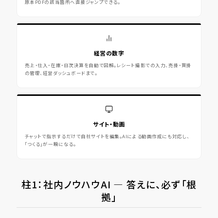
原本PDFの該当箇所へ直接ジャンプできる。
経営の数字
売上・仕入・在庫・日次決算を自動で図解。レシート撮影での入力、売掛・買掛
の管理、経営ダッシュボードまで。
サイト・動画
チャットで指示するだけで自社サイトを編集。AIによる動画作成にも対応し、
「つくる」が一瞬になる。
柱1：社内ノウハウAI ― 答えに、必ず「根
拠」