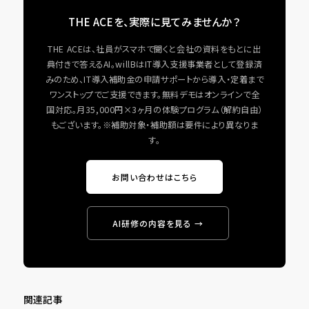
THE ACEを、実際に見てみませんか？
THE ACEは、社員がスマホで聞くと会社の資料をもとに出
典付きで答えるAI。willBはIT導入支援事業者として登録済
みのため、IT導入補助金の申請サポートから導入・定着まで
ワンストップでご支援できます。無料デモはオンラインで全
国対応。月35,000円×3ヶ月の体験プログラム（解約自由）
もございます。※補助対象・補助額は要件により異なりま
す。
お問い合わせはこちら
AI研修の内容を見る →
関連記事