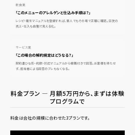
飲食業
「このメニューのアレルゲンと仕込み手順は？」
レシピ・衛生マニュアルを登録すれば、新人でもその場で正確に確認。日次の
売上・仕入も自動で見える化。
サービス業
「この場合の解約規定はどうなる？」
契約書ひな形・約款・対応マニュアルから根拠付きで回答。お客様を待たせ
ず、担当者による回答のブレもなくなる。
料金プラン ― 月額5万円から、まずは体験
プログラムで
料金は会社の規模に合わせた3プランです。