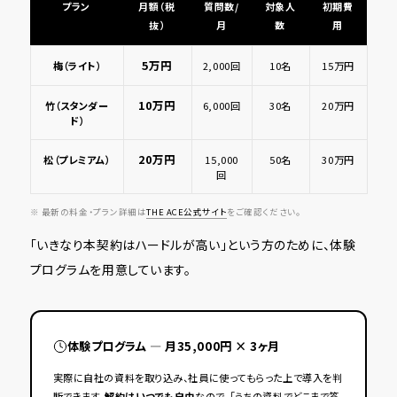
プラン
月額（税
質問数/
対象人
初期費
抜）
月
数
用
5万円
梅（ライト）
2,000回
10名
15万円
10万円
竹（スタンダー
6,000回
30名
20万円
ド）
20万円
松（プレミアム）
15,000
50名
30万円
回
※ 最新の料金・プラン詳細は
THE ACE公式サイト
をご確認ください。
「いきなり本契約はハードルが高い」という方のために、体験
プログラムを用意しています。
体験プログラム ― 月35,000円 × 3ヶ月
実際に自社の資料を取り込み、社員に使ってもらった上で導入を判
断できます。
解約はいつでも自由
なので、「うちの資料でどこまで答