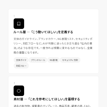
ルール層 ― 「こう動いてほしい」を定義する
文体のガイドライン、ブランドカラー、NG表現リスト、セキュリティポ
リシー、対応フローなど。AIが判断に迷ったとき立ち返る「社内の憲
法」のような存在です。一度作れば頻繁に変わるものではなく、全業
務の基盤になります。
文体ガイド
ブランドルール
NG表現
セキュリティ方針
対応フロー
素材層 ― 「これを参考にしてほしい」を蓄積する
過去の制作物、提案書のテンプレート、商品写真、顧客の声、FAQ、