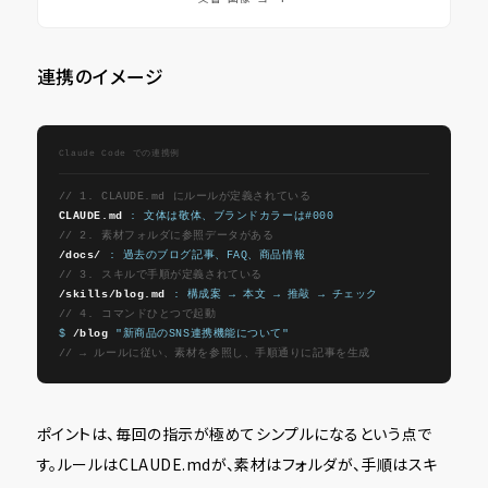
連携のイメージ
Claude Code での連携例
// 1. CLAUDE.md にルールが定義されている
CLAUDE.md
 : 文体は敬体、ブランドカラーは#000
// 2. 素材フォルダに参照データがある
/docs/
 : 過去のブログ記事、FAQ、商品情報
// 3. スキルで手順が定義されている
/skills/blog.md
 : 構成案 → 本文 → 推敲 → チェック
// 4. コマンドひとつで起動
$ 
/blog
 "新商品のSNS連携機能について"
// → ルールに従い、素材を参照し、手順通りに記事を生成
ポイントは、毎回の指示が極めてシンプルになるという点で
す。ルールはCLAUDE.mdが、素材はフォルダが、手順はスキ