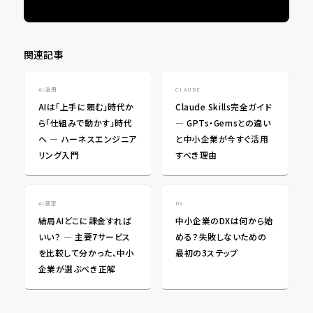
関連記事
AI活用
CLAUDE
AIは「上手に頼む」時代か
Claude Skills完全ガイド
ら「仕組みで動かす」時代
― GPTs・Gemsとの違い
へ ― ハーネスエンジニア
と中小企業が今すぐ活用
リング入門
すべき理由
AI選定
DX
結局AIどこに課金すれば
中小企業のDXは何から始
いい？ ― 主要7サービス
める？失敗しないための
を比較して分かった、中小
最初の3ステップ
企業が選ぶべき正解