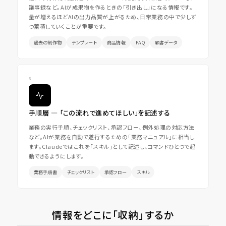
議事録など。AIが成果物を作るときの「引き出し」になる情報です。
量が増えるほどAIの出力品質が上がるため、日常業務の中で少しず
つ蓄積していくことが重要です。
過去の制作物
テンプレート
商品情報
FAQ
顧客データ
手順層 ― 「この流れで進めてほしい」を記述する
業務の実行手順、チェックリスト、承認フロー、例外処理の対応方法
など。AIが業務を自動で遂行するための「業務マニュアル」に相当し
ます。Claudeではこれを「スキル」として記述し、コマンドひとつで起
動できるようにします。
業務手順書
チェックリスト
承認フロー
スキル
情報をどこに「収納」するか