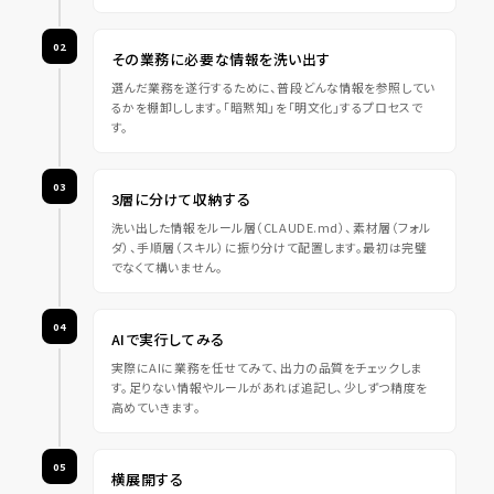
02
その業務に必要な情報を洗い出す
選んだ業務を遂行するために、普段どんな情報を参照してい
るかを棚卸しします。「暗黙知」を「明文化」するプロセスで
す。
03
3層に分けて収納する
洗い出した情報をルール層（CLAUDE.md）、素材層（フォル
ダ）、手順層（スキル）に振り分けて配置します。最初は完璧
でなくて構いません。
04
AIで実行してみる
実際にAIに業務を任せてみて、出力の品質をチェックしま
す。足りない情報やルールがあれば追記し、少しずつ精度を
高めていきます。
05
横展開する