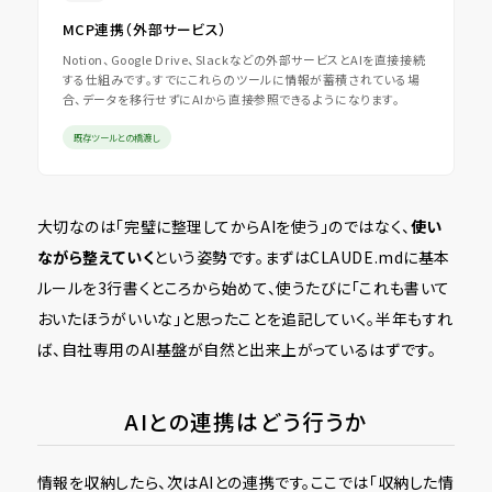
MCP連携（外部サービス）
Notion、Google Drive、Slackなどの外部サービスとAIを直接接続
する仕組みです。すでにこれらのツールに情報が蓄積されている場
合、データを移行せずにAIから直接参照できるようになります。
既存ツールとの橋渡し
大切なのは「完璧に整理してからAIを使う」のではなく、
使い
ながら整えていく
という姿勢です。まずはCLAUDE.mdに基本
ルールを3行書くところから始めて、使うたびに「これも書いて
おいたほうがいいな」と思ったことを追記していく。半年もすれ
ば、自社専用のAI基盤が自然と出来上がっているはずです。
AIとの連携はどう行うか
情報を収納したら、次はAIとの連携です。ここでは「収納した情