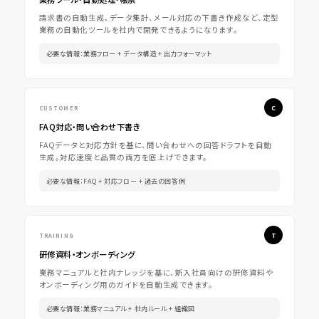
請求書の自動生成、データ集計、メール対応の下書き作成など、定型
業務の自動化ツールを社内で開発できるようになります。
必要な情報：業務フロー + データ構造 + 出力フォーマット
CUSTOMER
FAQ対応・問い合わせ下書き
FAQデータと対応方針を基に、問い合わせへの回答ドラフトを自動
生成。対応速度と品質の両方を底上げできます。
必要な情報：FAQ + 対応フロー + 過去の回答例
TRAINING
研修資料・オンボーディング
業務マニュアルと社内ナレッジを基に、新入社員向けの研修資料や
オンボーディング用のガイドを自動生成できます。
必要な情報：業務マニュアル + 社内ルール + 組織図