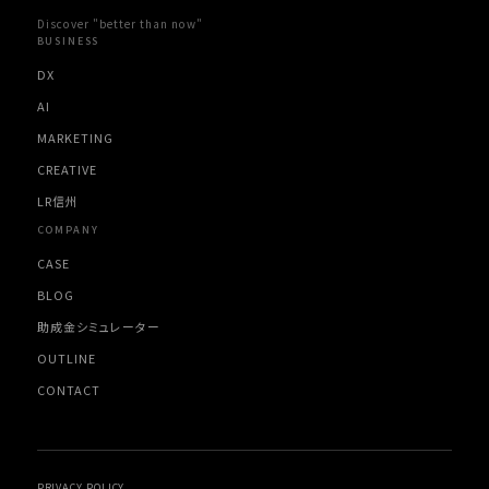
Discover "better than now"
BUSINESS
DX
AI
MARKETING
CREATIVE
LR信州
COMPANY
CASE
BLOG
助成金シミュレーター
OUTLINE
CONTACT
willB AI Assistant
Powered by AI
PRIVACY POLICY