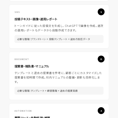
SNS
投稿テキスト・画像・運用レポート
トーンガイドに従った投稿文を生成し、ChatGPTで画像を作成。週次
の運用レポートもデータから自動作成できます。
必要な情報：ブランドトーン + 投稿テンプレート + 過去の反応データ
DOCUMENT
提案書・報告書・マニュアル
テンプレートと過去の提案書を参考に、顧客ごとにカスタマイズした
提案書を短時間で作成。社内マニュアルの整備・更新も効率化しま
す。
必要な情報：テンプレート + 顧客情報 + 過去の提案実績
AUTOMATION
業務ツール・自動処理・帳票