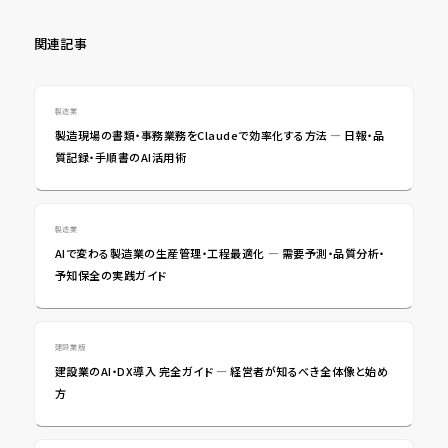
関連記事
製造業
製造現場の書類・事務業務をClaudeで効率化する方法 ― 日報・品
質記録・手順書のAI活用術
製造業
AIで変わる製造業の生産管理・工程最適化 ― 需要予測・品質分析・
予知保全の実践ガイド
建設業版
建設業のAI・DX導入 完全ガイド ― 経営者が知るべき全体像と始め
方