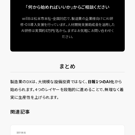
「何から始めればいいか」からご相談ください
willBは松本市本社・全国対応で、製造業の企業様向けにAI研
修・DX導入支援を行っています。人材開発支援助成金を活用した
AI研修は実質約8万円/名から。まずはお気軽にお問い合わせく
ださい。
まとめ
製造業のDXは、大規模な設備投資ではなく、
日報1つのAI化
から
始められます。4つのレイヤーを段階的に進めることで、無理なく着
実に生産性を上げられます。
関連記事
建設業版