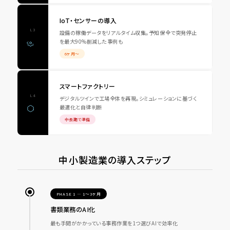
IoT・センサーの導入
L3
設備の稼働データをリアルタイム収集。予知保全で突発停止
を最大90%削減した事例も
6ヶ月〜
スマートファクトリー
L4
デジタルツインで工場全体を再現。シミュレーションに基づく
最適化と自律判断
中長期で準備
中小製造業の導入ステップ
PHASE 1 — 1〜3ヶ月
書類業務のAI化
最も手間がかかっている事務作業を1つ選びAIで効率化