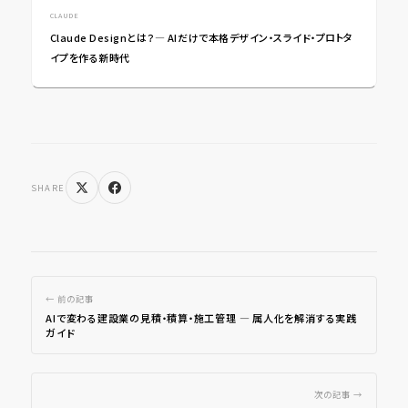
CLAUDE
Claude Designとは？― AIだけで本格デザイン・スライド・プロトタ
イプを作る新時代
SHARE
← 前の記事
AIで変わる建設業の見積・積算・施工管理 ― 属人化を解消する実践
ガイド
次の記事 →