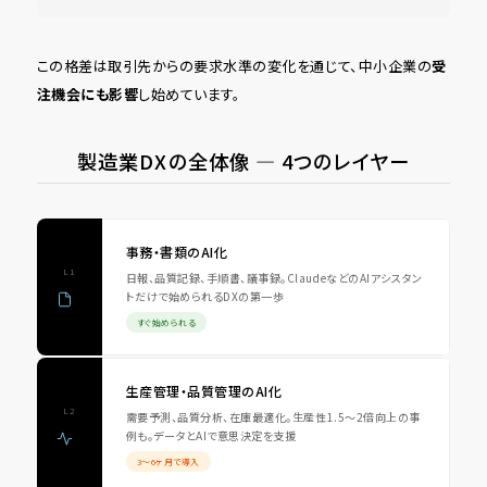
この格差は取引先からの要求水準の変化を通じて、中小企業の
受
注機会にも影響
し始めています。
製造業DXの全体像 ― 4つのレイヤー
事務・書類のAI化
L1
日報、品質記録、手順書、議事録。ClaudeなどのAIアシスタン
トだけで始められるDXの第一歩
すぐ始められる
生産管理・品質管理のAI化
L2
需要予測、品質分析、在庫最適化。生産性1.5〜2倍向上の事
例も。データとAIで意思決定を支援
3〜6ヶ月で導入