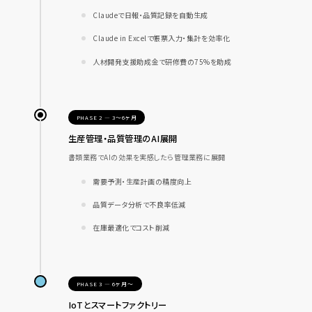
Claudeで日報・品質記録を自動生成
Claude in Excelで帳票入力・集計を効率化
人材開発支援助成金で研修費の75%を助成
PHASE 2 — 3〜6ヶ月
生産管理・品質管理のAI展開
書類業務でAIの効果を実感したら管理業務に展開
需要予測・生産計画の精度向上
品質データ分析で不良率低減
在庫最適化でコスト削減
PHASE 3 — 6ヶ月〜
IoTとスマートファクトリー