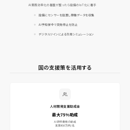
AI業務効率化の基盤が整ったら設備のIoT化に着手
設備にセンサーを設置し稼働データを収集
AI予知保全で突発停止を防止
デジタルツインによる生産シミュレーション
国の支援策を活用する
人材開発支援助成金
最大75%助成
AI研修費用の助成
実質約8万円/名