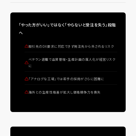
「やった方がいい」ではなく「やらないと受注を失う」段階
へ
取引先のDX要求に対応できず発注先から外されるリスク
ベテラン退職で品質管理・生産計画の属人化が経営リスク
に
「アナログな工場」では若手の採用がさらに困難に
海外との生産性格差が拡大し価格競争力を喪失