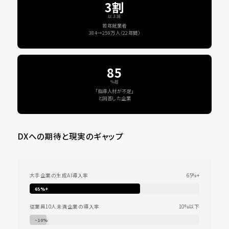
3割
以上減
若年就業者
384→259万人（22年間）
85
%超
「指導人材が不足」
と回答した企業
DXへの期待と現実のギャップ
大手企業の生成AI導入率
65%+
65%+
従業員10人未満企業の導入率
10%以下
~10%