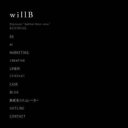
Discover "better than now"
BUSINESS
DX
AI
MARKETING
CREATIVE
LR信州
COMPANY
CASE
BLOG
助成金シミュレーター
OUTLINE
CONTACT