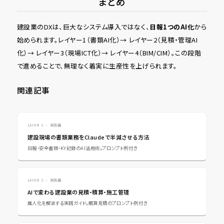
まとめ
建設業のDXは、巨大なシステム導入ではなく、
日報1つのAI化
から
始められます。レイヤー1（書類AI化）→ レイヤー2（見積・管理AI
化）→ レイヤー3（現場ICT化）→ レイヤー4（BIM/CIM）。この段階
で進めることで、無理なく着実に生産性を上げられます。
関連記事
LAYER 1 — 実践編
建設現場の書類業務をClaudeで半減させる方法
日報・安全書類・KY記録のAI活用術。プロンプト例付き
LAYER 2 — 実践編
AIで変わる建設業の見積・積算・施工管理
属人化を解消する実践ガイド。概算見積のプロンプト例付き