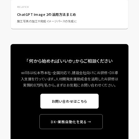
RELATED
ChatGPT Image 2の活用方法まとめ
施工写真の加工や完成イメージパースの生成に
「何から始めればいいか」からご相談ください
willBは松本市本社・全国対応で、建設会社向けにAI研修・DX導
入支援を行っています。人材開発支援助成金を活用したAI研修は
実質約8万円/名から。まずはお気軽にお問い合わせください。
お問い合わせはこちら
DX・業務自動化を見る →