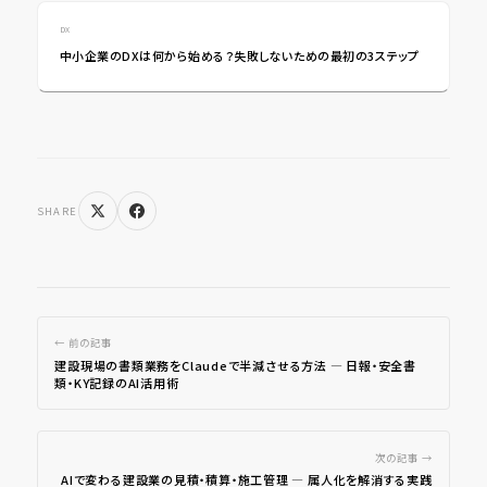
DX
中小企業のDXは何から始める？失敗しないための最初の3ステップ
SHARE
← 前の記事
建設現場の書類業務をClaudeで半減させる方法 ― 日報・安全書
類・KY記録のAI活用術
次の記事 →
AIで変わる建設業の見積・積算・施工管理 ― 属人化を解消する実践