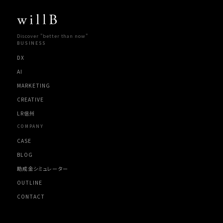
Discover "better than now"
BUSINESS
DX
AI
MARKETING
CREATIVE
LR信州
COMPANY
CASE
BLOG
助成金シミュレーター
OUTLINE
CONTACT