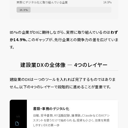
実際にデジタル化に取り組んでいる企業
14.9%
14.9%
85%の企業がDXに期待しながら、実際に取り組んでいるのは
わず
か14.9%
。このギャップが、先行企業との競争力の差を広げていま
す。
建設業DXの全体像 ― 4つのレイヤー
建設業のDXは一つのツールを入れれば完了するものではありま
せん。以下の4つのレイヤーで段階的に進めることが重要です。
書類・事務のデジタル化
日報、安全書類、KY活動記録、議事録。ClaudeなどのAIアシ
L1
スタントを使うだけで始められる。投資も小さく、効果を実感
しやすいDXの第一歩