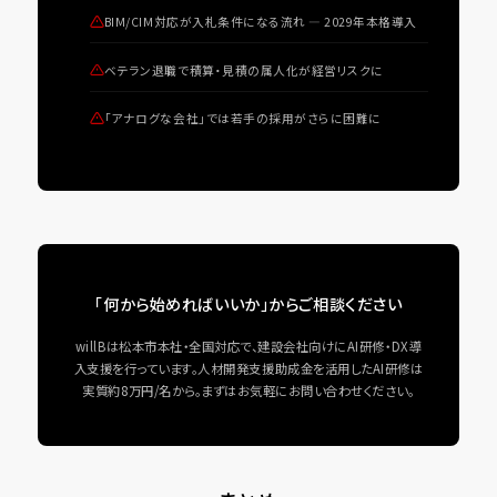
BIM/CIM対応が入札条件になる流れ ― 2029年本格導入
ベテラン退職で積算・見積の属人化が経営リスクに
「アナログな会社」では若手の採用がさらに困難に
「何から始めればいいか」からご相談ください
willBは松本市本社・全国対応で、建設会社向けにAI研修・DX導
入支援を行っています。人材開発支援助成金を活用したAI研修は
実質約8万円/名から。まずはお気軽にお問い合わせください。