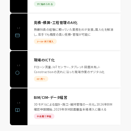
すぐ始められる
見積・積算・工程管理のAI化
L2
熟練社員の経験に頼っていた業務をAIが支援。属人化を解消
し、若手でも精度の高い見積・管理が可能に
3〜6ヶ月で導入
現場のICT化
L3
ドローン測量、IoTセンサー、タブレット図面共有。i-
Constructionの流れに沿った現場作業のデジタル化
6ヶ月〜
BIM/CIM・データ経営
L4
3Dモデルによる設計・施工・維持管理の一元化。2026年BIM
確認申請開始、2029年BIM図面審査本格導入に備える
中長期で準備