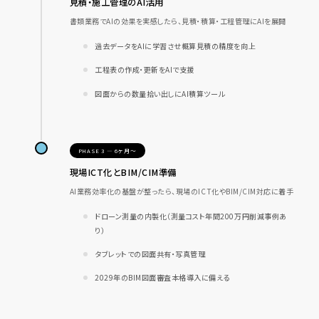
見積・施工管理のAI活用
書類業務でAIの効果を実感したら、見積・積算・工程管理にAIを展開
過去データをAIに学習させ概算見積の精度を向上
工程表の作成・更新をAIで支援
図面からの数量拾い出しにAI積算ツール
PHASE 3 — 6ヶ月〜
現場ICT化とBIM/CIM準備
AI業務効率化の基盤が整ったら、現場のICT化やBIM/CIM対応に着手
ドローン測量の内製化（測量コスト年間200万円削減事例あ
り）
タブレットでの図面共有・写真管理
2029年のBIM図面審査本格導入に備える