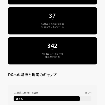
37
%
55歳以上の技能者比率
29歳以下はわずか11%
342
件
2024年 人手不足倒産
建設業が約3割
DXへの期待と現実のギャップ
DX推進に期待する企業
85.0%
85.0%