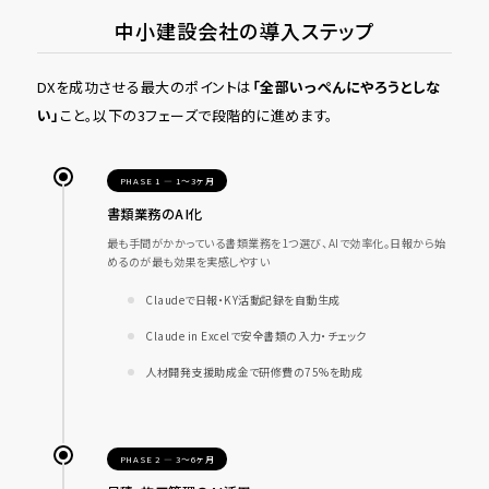
中小建設会社の導入ステップ
DXを成功させる最大のポイントは
「全部いっぺんにやろうとしな
い」
こと。以下の3フェーズで段階的に進めます。
PHASE 1 — 1〜3ヶ月
書類業務のAI化
最も手間がかかっている書類業務を1つ選び、AIで効率化。日報から始
めるのが最も効果を実感しやすい
Claudeで日報・KY活動記録を自動生成
Claude in Excelで安全書類の入力・チェック
人材開発支援助成金で研修費の75%を助成
PHASE 2 — 3〜6ヶ月