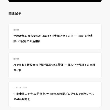
関連記事
建設業
建設現場の書類業務をClaudeで半減させる方法 ― 日報・安全書
類・KY記録のAI活用術
建設業
AIで変わる建設業の見積・積算・施工管理 ― 属人化を解消する実践
ガイド
AI RESEARCH
中小企業こそ今、AI研修を。willBの20時間プログラムで実務レベル
のAI活用力を