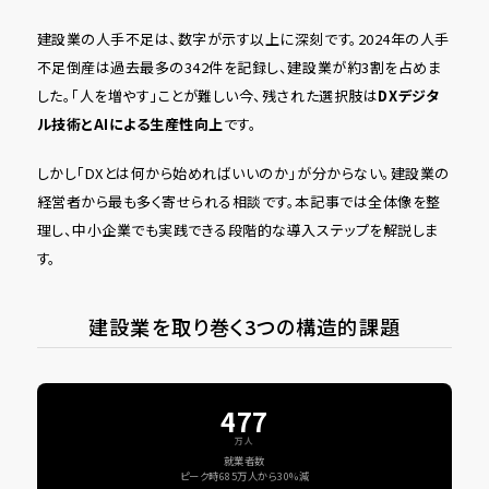
建設業の人手不足は、数字が示す以上に深刻です。2024年の人手
不足倒産は過去最多の342件を記録し、建設業が約3割を占めま
した。「人を増やす」ことが難しい今、残された選択肢は
DX――デジタ
ル技術とAIによる生産性向上
です。
しかし「DXとは何から始めればいいのか」が分からない。建設業の
経営者から最も多く寄せられる相談です。本記事では全体像を整
理し、中小企業でも実践できる段階的な導入ステップを解説しま
す。
建設業を取り巻く3つの構造的課題
477
万人
就業者数
ピーク時685万人から30%減