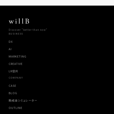
Discover "better than now"
BUSINESS
DX
AI
MARKETING
CREATIVE
LR信州
COMPANY
CASE
BLOG
助成金シミュレーター
OUTLINE