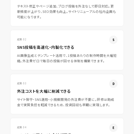
テキスト修正やページ追加、ブログ投稿を外注なしで即日対応。更
新頻度が上がり、SEO効果も向上。サイトリニューアルの社内企画も
可能になります。
成果 02
SNS投稿を高速化・内製化できる
AI画像生成とテンプレート活用で、1投稿あたりの制作時間を大幅短
縮。外注費ゼロで毎日の投稿が回せる体制を構築できます。
成果 03
外注コストを大幅に削減できる
サイト保守・SNS運用・小規模開発の外注費が不要に。研修は助成
金で実質負担を軽減できるため、投資回収も早期に実現します。
成果 04