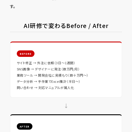
す。
AI研修で変わるBefore / After
BEFORE
サイト修正 → 外注に依頼（3日〜1週間）
SNS画像 → デザイナーに発注（数万円/月）
業務ツール → 開発会社に見積もり（数十万円〜）
データ分析 → 手作業でExcel集計（半日〜）
問い合わせ → 対応マニュアルが属人化
→
AFTER