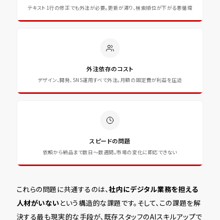
テキスト1行の修正でも外注が必要。更新が滞り、検索順位が下がる悪循環
外注依存のコスト
デザイン、開発、SNS運用すべて外注。月額の固定費が利益を圧迫
スピードの問題
依頼から納品まで数日〜数週間。市場の変化に即応できない
これらの問題に共通するのは、
社内にデジタル業務を担える
人材がいない
という構造的な課題です。そして、この課題を解
決する最も現実的な手段が、既存スタッフのAIスキルアップで