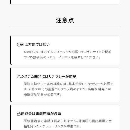
注意点
AIは万能ではない
AIの出力には必ず人のチェックが必要です。特にサイト公開前
やSNS投稿前のレビュープロセスを確立してください。
システム開発にはリテラシーが前提
業務自動化ツールの構築には、基本的なITリテラシーが必要で
す。研修ではその基盤づくりから始めますが、高度な開発には
段階的な学習が必要です。
助成金は事前申請が必須
研修開始後の申請は認められません。計画届の提出期限に余
裕を持ったスケジューリングが重要です。