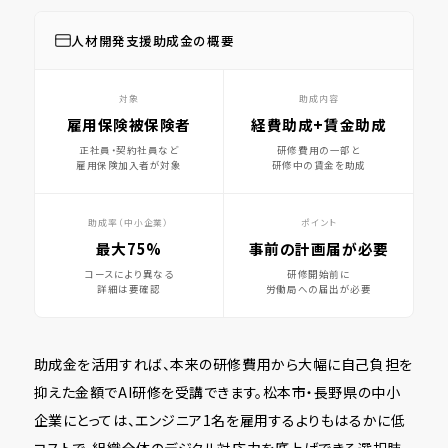
人材開発支援助成金の概要
対象
助成内容
雇用保険被保険者
経費助成+賃金助成
正社員・契約社員など
研修費用の一部と
雇用保険加入者が対象
研修中の賃金を助成
助成率（中小企業）
ポイント
最大75%
事前の計画届が必要
コースにより異なる
研修開始前に
詳細は要確認
労働局への届出が必要
助成金を活用すれば、本来の研修費用から大幅に自己負担を
抑えた金額でAI研修を受講できます。松本市・長野県の中小
企業にとっては、エンジニア1名を雇用するよりもはるかに低
コストで、組織全体のデジタル対応力を底上げできる選択肢