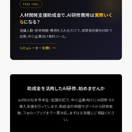
FREE TOOL
人材開発支援助成金で、AI研修費用は
実際いく
ら
になる？
受講人数・研修時間・費用を入れるだけで、実質負担額を60秒で
試算。中小企業向け無料ツール。
シミュレーターを開く →
助成金を活用したAI研修、始めませんか
willBは松本市本社・全国対応で、中小企業向けにAI研修・DX
導入支援を行っています。助成金の申請サポートから研修実
施、フォローアップまで一貫対応。まずはお気軽にご相談くださ
い。