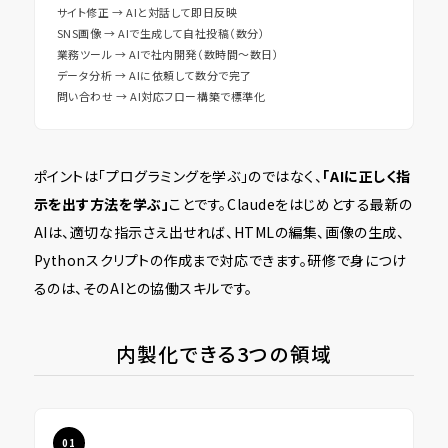
サイト修正 → AIと対話して即日反映
SNS画像 → AIで生成して自社投稿（数分）
業務ツール → AIで社内開発（数時間〜数日）
データ分析 → AIに依頼して数分で完了
問い合わせ → AI対応フロー構築で標準化
ポイントは「プログラミングを学ぶ」のではなく、
「AIに正しく指
示を出す方法を学ぶ」
ことです。Claudeをはじめとする最新の
AIは、適切な指示さえ出せれば、HTMLの編集、画像の生成、
Pythonスクリプトの作成まで対応できます。研修で身につけ
るのは、そのAIとの協働スキルです。
内製化できる3つの領域
01