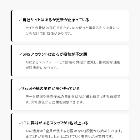
自社サイトはあるが更新が止まっている
サイトの骨格は存在するため、AIを使った編集スキルを身につ
けるだけで即効性があります。
SNSアカウントはあるが投稿が不定期
AIによるテンプレート化で投稿の負担が激減し、継続的な運用
が現実的になります。
Excelや紙の業務が多く残っている
データ整理や帳票作成の自動化はAIが最も得意とする領域で
す。研修直後から効果を実感できます。
ITに興味があるスタッフが1名以上いる
AIの活用は「全員が使える必要はない」段階から始められます。
まず1名が習得し、社内に広げていくモデルが現実的です。