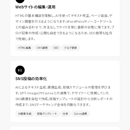
Webサイトの編集・運用
HTMLの基本構造を理解し、AIを使ってテキスト修正、ページ追加、デ
ザイン調整を行えるようになります。WordPressやノーコードツール
との組み合わせで、外注なしでサイトを常に最新の状態に保てます。ブ
ログ記事の作成・公開も自走できるようになるため、SEO施策も社内
で完結します。
HTML編集
CMS運用
SEO
ブログ更新
02
SNS投稿の効率化
AIによるテキスト生成、画像生成、投稿スケジュールの管理を学びま
す。GPT-Image2やCanvaとの連携で、デザイナーに依頼していた
SNS画像を自社で作成。投稿テンプレートの設計から分析レポートの
作成まで、SNSマーケティング全体を内製化できます。
AI画像生成
投稿テンプレート
分析
Canva連携