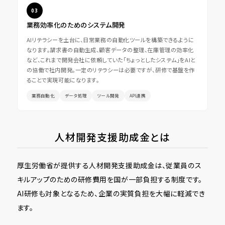
03
業務効率化のためのシステム開発
AIリテラシーを土台に、日常業務の自動化ツールを構築できるように
なります。請求書の自動生成、顧客データの整理、在庫管理の効率化
など、これまで開発会社に依頼していた「ちょっとしたシステム」をAIと
の協働で社内開発。一定のリテラシーは必要ですが、研修で基盤を作
ることで実現可能になります。
業務自動化
データ処理
ツール開発
API連携
人材開発支援助成金とは
厚生労働省が提供する人材開発支援助成金は、従業員のス
キルアップのための研修費用を国が一部負担する制度です。
AI研修も対象となるため、企業の実質負担を大幅に軽減でき
ます。