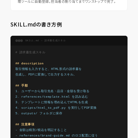
理ツールに自動登録。担当者の割り当てまでワンストップで完了。
SKILL.mdの書き方例
SKILL.md — 請求書生成スキル
# 請求書生成スキル
## description
取引情報を入力すると、HTML形式の請求書を

生成し、PDFに変換して出力するスキル。

## 手順
1. ユーザーから取引先名・品目・金額を受け取る

2. references/template.html を読み込む

3. テンプレートに情報を埋め込んでHTMLを生成

4. scripts/html_to_pdf.py を実行してPDF変換

5. outputs/ フォルダに保存

## 注意事項
- 金額は税別/税込を明記すること

- references/brand-guide.md のロゴ配置に従う