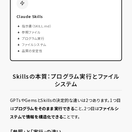
Claude Skills
+
指示書（SKILL.md）
+
参照ファイル
+
プログラム実行
+
ファイルシステム
+
品質の安定性
Skillsの本質：プログラム実行とファイル
システム
GPTsやGemsとSkillsの決定的な違いは2つあります。1つ目
は
プログラムをそのまま実行できる
こと、2つ目は
ファイルシ
ステムで情報を構造化できる
ことです。
「参照」と「実行」の違い