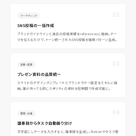
マーケティング
SNS投稿の一括作成
ブランドガイドラインと過去の投稿実績をreferencesに格納。テー
マを伝えるだけで、トーン統一されたSNS投稿を複数パターン生成。
営業・提案
プレゼン資料の品質統一
スライドのデザインテンプレートとブランドカラー設定をスキルに格
納。誰が作っても同じクオリティの資料を短時間で作成可能に。
管理・会議
議事録からタスク自動振り分け
文字起こしデータを入力すると、議事録を生成し、Notionやタスク管