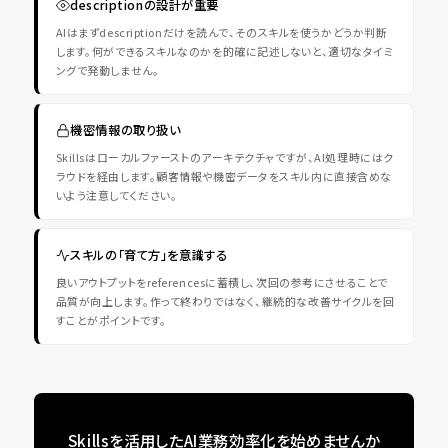
descriptionの設計が重要
AIはまずdescriptionだけを読んで、そのスキルを使うかどうか判断
します。何ができるスキルなのかを的確に記述しないと、適切なタイミ
ングで発動しません。
機密情報の取り扱い
Skillsはローカルファーストのアーキテクチャですが、AI処理時にはク
ラウドを経由します。顧客情報や機密データをスキル内に直接含めな
いよう注意してください。
スキルの「育て方」を意識する
良いアウトプットをreferencesに蓄積し、次回の参考にさせることで
品質が向上します。作って終わりではなく、継続的な改善サイクルを回
すことがポイントです。
Skillsを活用したAI業務効率化を始めませんか