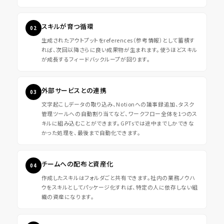
スキルが育つ循環
02
生成されたアウトプットをreferences（参考情報）として蓄積す
れば、次回以降さらに良い成果物が生まれます。使うほどスキル
が成長するフィードバックループが回ります。
外部サービスとの連携
03
文字起こしデータの取り込み、Notionへの議事録追加、タスク
管理ツールへの自動割り当てなど、ワークフロー全体を1つのス
キルに組み込むことができます。GPTsでは途中までしかできな
かった処理を、最後まで自動化できます。
チームへの配布と資産化
04
作成したスキルはフォルダごと共有できます。社内の業務ノウハ
ウをスキルとしてパッケージ化すれば、特定の人に依存しない組
織の資産になります。