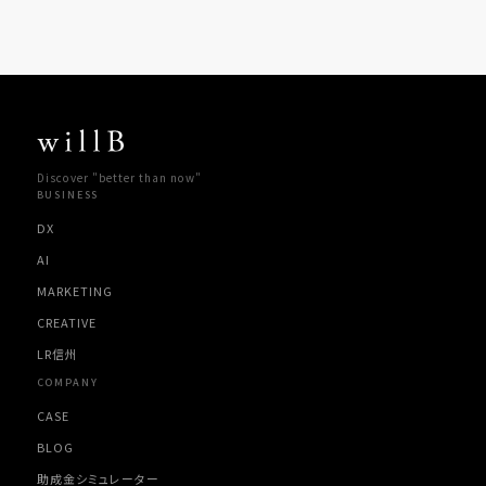
Discover "better than now"
BUSINESS
DX
AI
MARKETING
CREATIVE
LR信州
COMPANY
CASE
BLOG
助成金シミュレーター