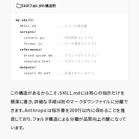
Skillフォルダの構造例
my-skill/
SKILL.md
... メインの指示書
scripts/
convert.py
... PDF変換スクリプト
format.js
... データ整形スクリプト
references/
brand-guide.md
... ブランドガイドライン
template.html
... デザインテンプレート
outputs/
report-01.pdf
... 生成されたレポート
この構造があるからこそ、SKILL.mdには核心の指示だけを
簡潔に書き、詳細な手順は別のマークダウンファイルに分離で
きます。Anthropicは指示書を200行以内に収めることを推
奨しており、フォルダ構造による分離が品質向上の鍵になって
います。