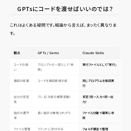
GPTsにコードを渡せばいいのでは？
これはよくある疑問です。結論から言えば、まったく異なりま
す。
観点
GPTs / Gems
Claude Skills
コードの扱
プロンプトの一部として「参
実行ファイルとして「実行」
い
照」
毎回の処理
コードを毎回新規生成
同じプログラムを毎回実
行
出力の安定
ブレる（生成の都度変動）
安定（同一入力=同一出
性
力）
指示の遵守
長い指示は無視されがち
ファイル分離で確実に参
率
照
ファイル管理
フラットに添付のみ
フォルダ構造で整理