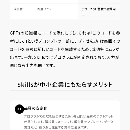
成長性
都度リセット
アウトプット蓄積で品質向
上
GPTsの知識欄にコードを添付しても、それは「このコードを参
考にして」というプロンプトの一部にすぎません。AIは毎回その
コードを参考に新しいコードを生成するため、成功率にムラが
出ます。一方、Skillsではプログラムが固定されており、入力が
同じなら出力も同じです。
Skillsが中小企業にもたらすメリット
品質の安定化
01
プログラムで処理を固定するため、毎回同じ品質のアウトプット
が得られます。請求書フォーマット、報告書テンプレート、データ
集計など、繰り返し発生する業務に最適です。