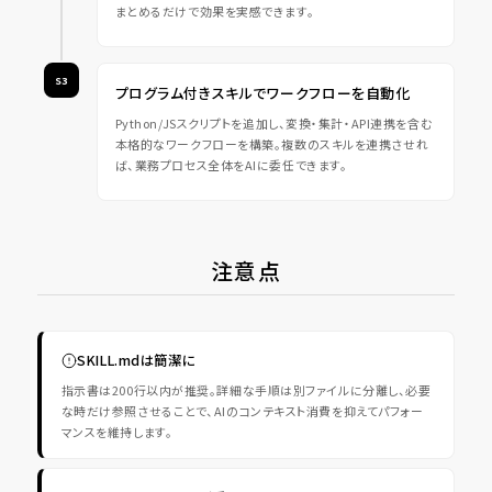
まとめるだけで効果を実感できます。
S3
プログラム付きスキルでワークフローを自動化
Python/JSスクリプトを追加し、変換・集計・API連携を含む
本格的なワークフローを構築。複数のスキルを連携させれ
ば、業務プロセス全体をAIに委任できます。
注意点
SKILL.mdは簡潔に
指示書は200行以内が推奨。詳細な手順は別ファイルに分離し、必要
な時だけ参照させることで、AIのコンテキスト消費を抑えてパフォー
マンスを維持します。