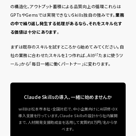
の構造化、アウトプット蓄積による品質向上の循環――これらは
GPTsやGemsでは実現できないSkills独自の強みです。
業務
の中で繰り返し発生する処理があるなら、それをスキル化す
る価値は十分にあります
。
まずは既存のスキルを試すところから始めてみてください。自
社の業務に合わせたスキルを1つ作れば、AIが「たまに使うツ
ール」から「毎日一緒に働くパートナー」に変わります。
Claude Skillsの導入、一緒に始めませんか
willBは松本市本社・全国対応で、中小企業向けにAI研修・DX
導入支援を行っています。Claude Skillsの設計から社内展開
まで、人材開発支援助成金を活用して実質約8万円/名から学
べます。