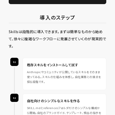
導入のステップ
Skillsは段階的に導入できます。まずは簡単なものから始め
て、徐々に複雑なワークフローに発展させていくのが現実的で
す。
S1
既存スキルをインストールして試す
Anthropicやコミュニティが公開しているスキルをそのまま
使ってみる。スキルの仕組みを体感し、自社業務との接点を
探る段階です。
S2
自社向けのシンプルなスキルを作る
SKILL.mdとreferencesフォルダだけのシンプルな構成か
ら開始。自社のブランドガイド、テンプレート、頻出の指示を