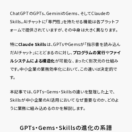
ChatGPTのGPTs、GeminiのGems、そしてClaudeの
Skills。AIチャットに「専門性」を持たせる機能は各プラットフ
ォームで提供されていますが、その中身は大きく異なります。
特に
Claude Skills
は、GPTsやGemsが「指示書を読み込ん
だAIチャット」にとどまるのに対し、
プログラムの実行
や
ファイ
ルシステムによる構造化
が可能な、まったく別次元の仕組み
です。中小企業の業務効率化において、この違いは決定的で
す。
本記事では、GPTs・Gems・Skillsの違いを整理した上で、
Skillsが中小企業のAI活用においてなぜ重要なのか、どのよ
うに業務に組み込めるのかを解説します。
GPTs・Gems・Skillsの進化の系譜