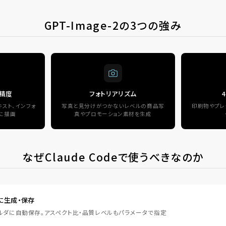
GPT-Image-2の3つの強み
精度
フォトリアリズム
スト、インフォ
写真と見分けがつかないレベルの商品写
印刷物やプレ
に描画
真やプロモーション素材を生成
なぜClaude Codeで使うべきなのか
に生成・保存
ルダに自動保存。アスペクト比・品質レベルもパラメータで指定