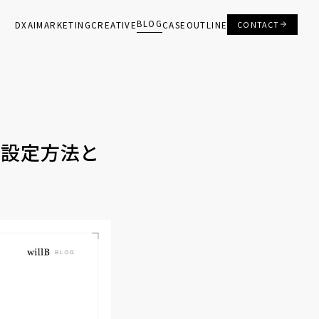
BLOG
DX
AI
MARKETING
CREATIVE
CASE
OUTLINE
CONTACT
 ― 設定方法と