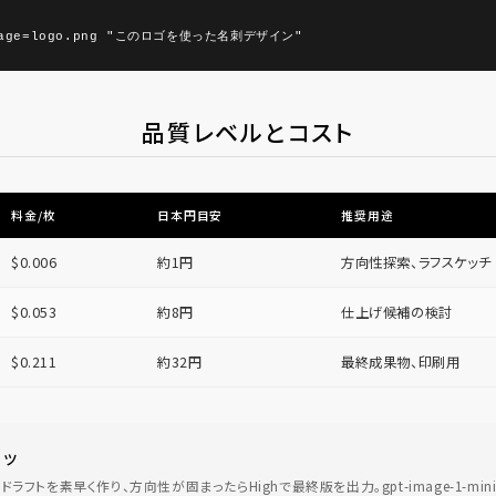
image=logo.png "このロゴを使った名刺デザイン"
品質レベルとコスト
料金/枚
日本円目安
推奨用途
$0.006
約1円
方向性探索、ラフスケッチ
$0.053
約8円
仕上げ候補の検討
$0.211
約32円
最終成果物、印刷用
コツ
のドラフトを素早く作り、方向性が固まったらHighで最終版を出力。gpt-image-1-m