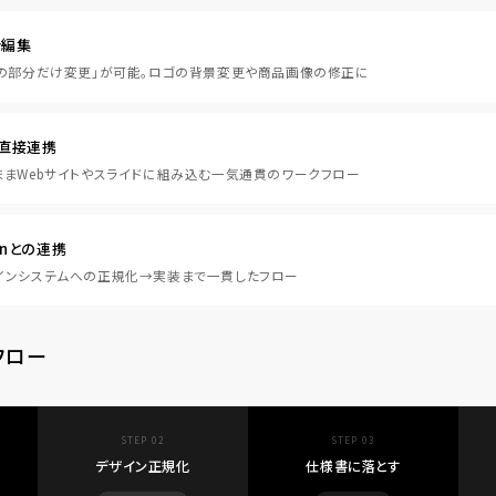
分編集
この部分だけ変更」が可能。ロゴの背景変更や商品画像の修正に
直接連携
まWebサイトやスライドに組み込む一気通貫のワークフロー
ignとの連携
インシステムへの正規化→実装まで一貫したフロー
フロー
STEP 02
STEP 03
デザイン正規化
仕様書に落とす