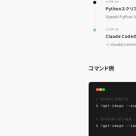
STEP 04
Pythonスク
OpenAI Pytho
STEP 05
Claude Co
~/.claude/c
コマンド例
# 基本的な画像生成
$
/gpt-image --
# 既存画像の部分編集
$
/gpt-image --i