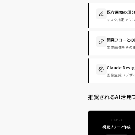
既存画像の部
マスク指定で「
開発フローとの
生成画像をそのま
Claude Des
画像生成→デザ
推奨されるAI活用
STEP 01
視覚ブリーフ作成