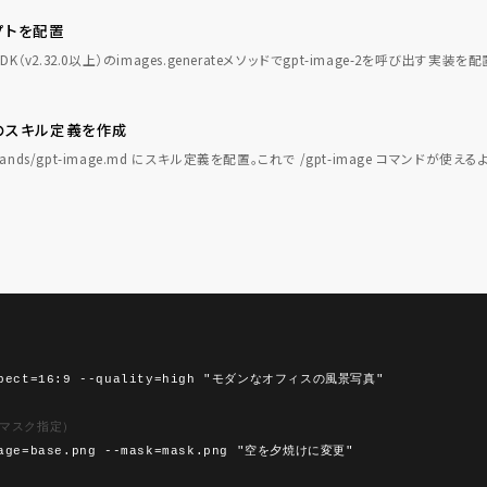
リプトを配置
n SDK（v2.32.0以上）のimages.generateメソッドでgpt-image-2を呼び出す実装を
deのスキル定義を作成
ommands/gpt-image.md にスキル定義を配置。これで /gpt-image コマンドが使え
aspect=16:9 --quality=high "モダンなオフィスの風景写真"
（マスク指定）
mage=base.png --mask=mask.png "空を夕焼けに変更"