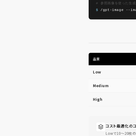
# 参照画像を使った生成
$
/gpt-image --
品質
Low
Medium
High
コスト最適化の
Lowで10〜20枚