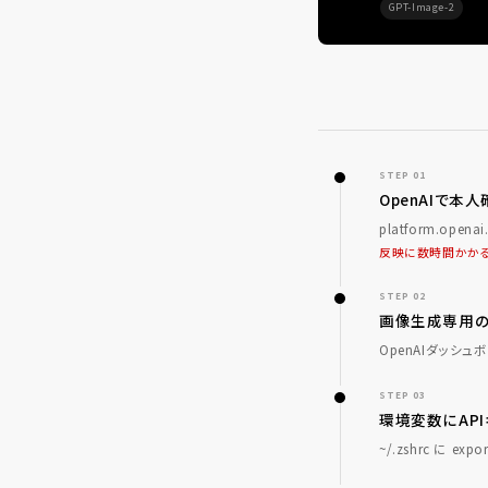
GPT-Image-2
STEP 01
OpenAIで本
platform.o
反映に数時間かか
STEP 02
画像生成専用の
OpenAIダッ
STEP 03
環境変数にAP
~/.zshrc に exp