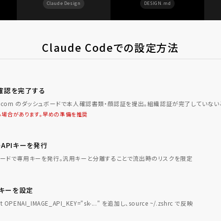
Claude Design
DESIGN.md
Claude Codeでの設定方法
人確認を完了する
penai.com のダッシュボードで本人確認書類・顔認証を提出。組織認証が完了していない
る場合があります。早めの準備を推奨
APIキーを発行
シュボードで専用キーを発行。汎用キーと分離することで流出時のリスクを限定
Iキーを設定
ort OPENAI_IMAGE_API_KEY="sk-..." を追加し、source ~/.zshrc で反映