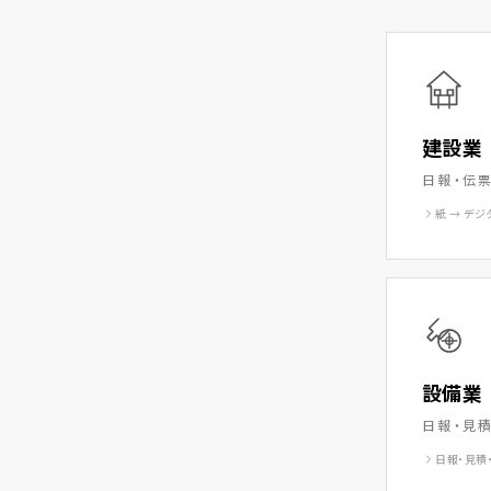
建設業
日報・伝
紙 → デジ
設備業
日報・見
日報・見積