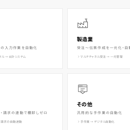
製造業
票の入力作業を自動化
受注〜伝票作成を一元化・自
タル → 会計システム
マルチチャネル受注 → 一元管理
その他
積・請求の連動で棚卸しゼロ
汎用的な手作業の自動化
・請求の自動連動
手作業 → デジタル自動化