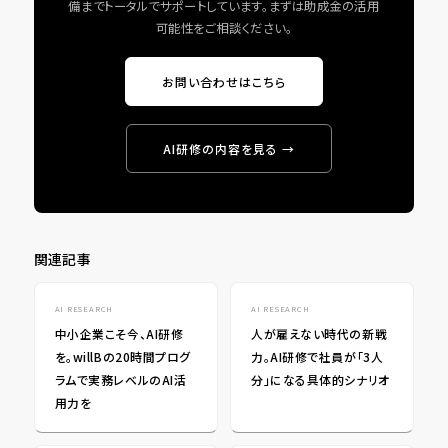
備までトータルでサポートしています。まずは助成金の活用
可能性をご相談ください。
お問い合わせはこちら
AI研修の内容を見る →
関連記事
AI RESEARCH
AI RESEARCH
中小企業こそ今、AI研修
人が雇えない時代の新戦
を。willBの20時間プログ
力。AI研修で社員が「3人
ラムで実務レベルのAI活
分」になる具体的シナリオ
用力を