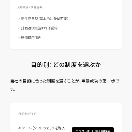
助成金（厚労省系）
要件充足型（基本的に受給可能）
計画通り実施すれば受給
研修費用向き
目的別：どの制度を選ぶか
自社の目的に合った制度を選ぶことが、申請成功の第一歩で
す。
目的別ガイド
AIツール（ソフトウェア）を導入
デジタル化・AI導入補助金