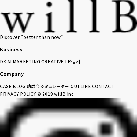
Discover "better than now"
Business
DX
AI
MARKETING
CREATIVE
LR信州
Company
CASE
BLOG
助成金シミュレーター
OUTLINE
CONTACT
PRIVACY POLICY
© 2019 willB Inc.