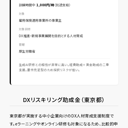
訓練時間中
1,000円/時
（別途支給）
対象
雇用保険適用事業所の事業主
対象研修
DX推進・新規事業展開を目的とする人材育成
管轄
厚生労働省
生成AI研修との相性が非常に高い。経費助成＋賃金助成の二重
支援。要件充足型のため採択リスクが低い。
DXリスキリング助成金（東京都）
東京都が実施する中小企業向けのDX人材育成支援制度で
す。eラーニングやオンライン研修も対象になるため、比較的申