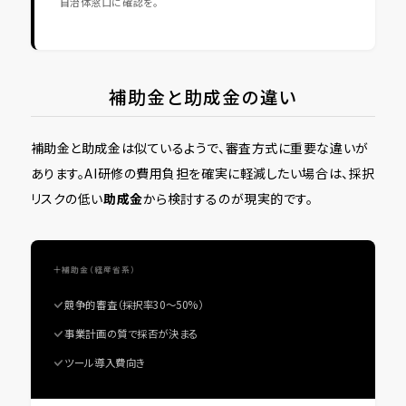
自治体窓口に確認を。
補助金と助成金の違い
補助金と助成金は似ているようで、審査方式に重要な違いが
あります。AI研修の費用負担を確実に軽減したい場合は、採択
リスクの低い
助成金
から検討するのが現実的です。
補助金（経産省系）
競争的審査（採択率30〜50%）
事業計画の質で採否が決まる
ツール導入費向き