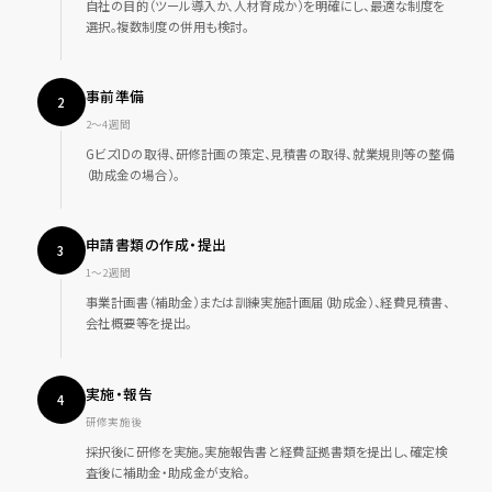
自社の目的（ツール導入か、人材育成か）を明確にし、最適な制度を
選択。複数制度の併用も検討。
事前準備
2
2〜4週間
GビズIDの取得、研修計画の策定、見積書の取得、就業規則等の整備
（助成金の場合）。
申請書類の作成・提出
3
1〜2週間
事業計画書（補助金）または訓練実施計画届（助成金）、経費見積書、
会社概要等を提出。
実施・報告
4
研修実施後
採択後に研修を実施。実施報告書と経費証拠書類を提出し、確定検
査後に補助金・助成金が支給。