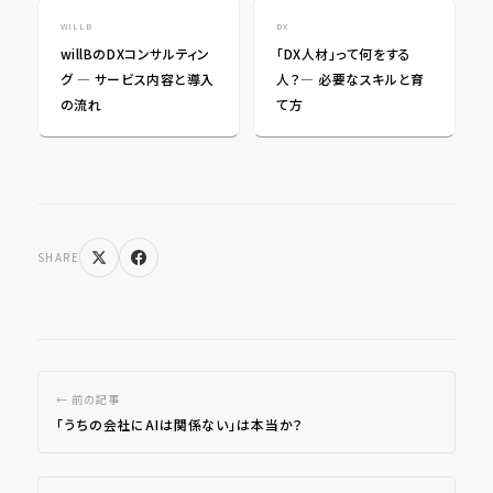
WILLB
DX
willBのDXコンサルティン
「DX人材」って何をする
グ ― サービス内容と導入
人？― 必要なスキルと育
の流れ
て方
SHARE
← 前の記事
「うちの会社にAIは関係ない」は本当か？