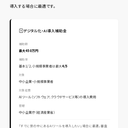
導入する場合に最適です。
デジタル化・AI導入補助金
補助額
最大450万円
補助率
基本1/2、小規模事業者は最大
4/5
対象
中小企業・小規模事業者
対象経費
AIツール（ソフトウェア、クラウドサービス等）の導入費用
管轄
中小企業庁（経済産業省）
「すでに世の中にあるAIツールを導入したい」場合に最適。審査