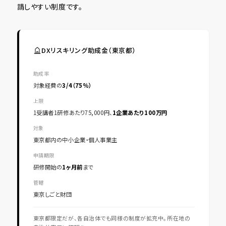
請しやすい制度です。
DXリスキリング助成金（東京都）
助成率
対象経費の
3/4（75%）
上限
1受講者1研修あたり75,000円、
1企業あたり100万円
対象
東京都内の中小企業・個人事業主
申請期限
研修開始の
1ヶ月前
まで
管轄
東京しごと財団
東京都限定だが、各自治体でも同様の制度が拡充中。所在地の