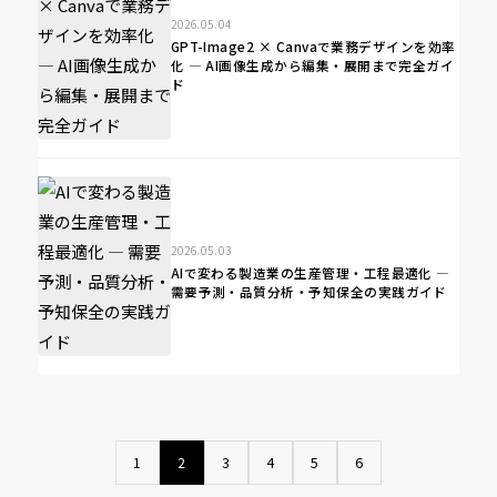
2026.05.04
GPT-Image2 × Canvaで業務デザインを効率
化 ― AI画像生成から編集・展開まで完全ガイ
ド
2026.05.03
AIで変わる製造業の生産管理・工程最適化 ―
需要予測・品質分析・予知保全の実践ガイド
1
2
3
4
5
6