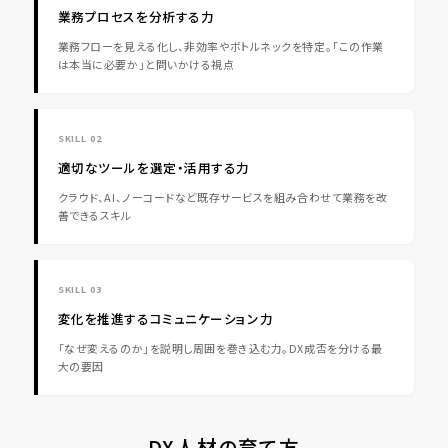
業務プロセスを分析する力
業務フローを見える化し、非効率やボトルネックを特定。「この作業
は本当に必要か」と問いかける視点
SKILL 02
適切なツールを選定・活用する力
クラウド、AI、ノーコードなど既存サービスを組み合わせて業務を改
善できるスキル
SKILL 03
変化を推進するコミュニケーション力
「なぜ変えるのか」を説明し周囲を巻き込む力。DX成否を分ける最
大の要因
DX人材の育て方