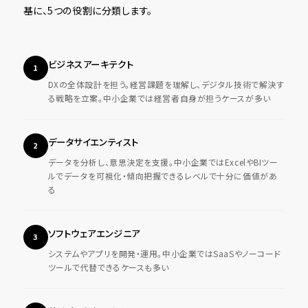
基に、5つの役割に分類します。
ビジネスアーキテクト
1
DXの全体設計を担う。経営課題を理解し、デジタル技術で解決す
る戦略を立案。中小企業では経営者自身が担うケースが多い
データサイエンティスト
2
データを分析し、意思決定を支援。中小企業ではExcelやBIツー
ルでデータを可視化・傾向把握できるレベルで十分に価値があ
る
ソフトウェアエンジニア
3
システムやアプリを開発・運用。中小企業ではSaaSやノーコード
ツールで代替できるケースも多い