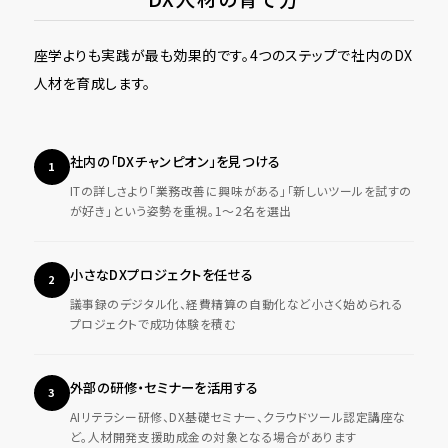
座学よりも実践が最も効果的です。4つのステップで社内のDX
人材を育成します。
社内の「DXチャンピオン」を見つける
1
ITの詳しさより「業務改善に興味がある」「新しいツールを試すの
が好き」という姿勢を重視。1〜2名を選出
小さなDXプロジェクトを任せる
2
議事録のデジタル化、経費精算の自動化など小さく始められる
プロジェクトで成功体験を積む
外部の研修・セミナーを活用する
3
AIリテラシー研修、DX基礎セミナー、クラウドツール認定講座な
ど。人材開発支援助成金の対象となる場合があります