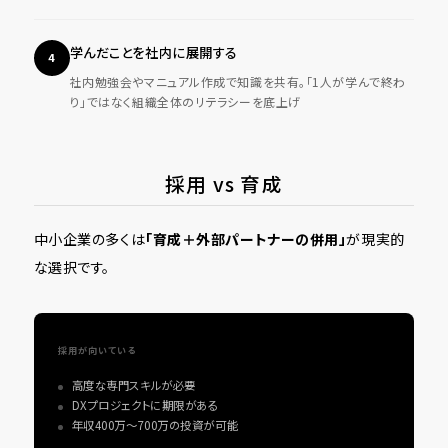
学んだことを社内に展開する
4
社内勉強会やマニュアル作成で知識を共有。「1人が学んで終わ
り」ではなく組織全体のリテラシーを底上げ
採用 vs 育成
中小企業の多くは
「育成＋外部パートナーの併用」
が現実的
な選択です。
採用が向いている
高度な専門スキルが必要
DXプロジェクトに期限がある
年収400万〜700万の投資が可能