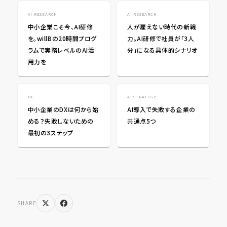
AI RESEARCH
AI RESEARCH
中小企業こそ今、AI研修
人が雇えない時代の新戦
を。willBの20時間プログ
力。AI研修で社員が「3人
ラムで実務レベルのAI活
分」になる具体的シナリオ
用力を
DX
AI STRATEGY
中小企業のDXは何から始
AI導入で失敗する企業の
める？失敗しないための
共通点5つ
最初の3ステップ
SHARE