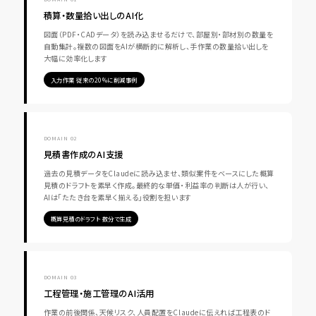
積算・数量拾い出しのAI化
図面（PDF・CADデータ）を読み込ませるだけで、部屋別・部材別の数量を
自動集計。複数の図面をAIが横断的に解析し、手作業の数量拾い出しを
大幅に効率化します
入力作業 従来の20%に削減事例
DOMAIN 02
見積書作成のAI支援
過去の見積データをClaudeに読み込ませ、類似案件をベースにした概算
見積のドラフトを素早く作成。最終的な単価・利益率の判断は人が行い、
AIは「たたき台を素早く揃える」役割を担います
概算見積のドラフト 数分で生成
DOMAIN 03
工程管理・施工管理のAI活用
作業の前後関係、天候リスク、人員配置をClaudeに伝えれば工程表のド