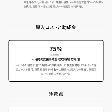
AI活用の文化が根付いたら、専用AI積算ツールや施工管理SaaSの導入
を検討。汎用AIで培った知見がツール選定の判断軸に
導入コストと助成金
75%
経費助成率
人材開発支援助成金で実質約8万円/名
willBのAI研修（1名20時間・40万円 税別）に事業展開等リスキリング支
援コースを適用。積算担当者2〜3名への研修で、属人化の解消と業務効
率化を同時に実現できます
注意点