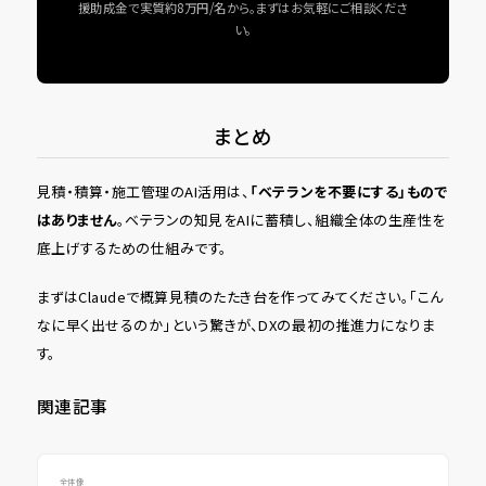
援助成金で実質約8万円/名から。まずはお気軽にご相談くださ
い。
まとめ
見積・積算・施工管理のAI活用は、
「ベテランを不要にする」もので
はありません
。ベテランの知見をAIに蓄積し、組織全体の生産性を
底上げするための仕組みです。
まずはClaudeで概算見積のたたき台を作ってみてください。「こん
なに早く出せるのか」という驚きが、DXの最初の推進力になりま
す。
関連記事
全体像