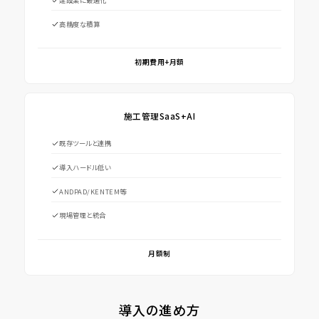
建設業に最適化
高精度な積算
初期費用+月額
施工管理SaaS+AI
既存ツールと連携
導入ハードル低い
ANDPAD/KENTEM等
現場管理と統合
月額制
導入の進め方