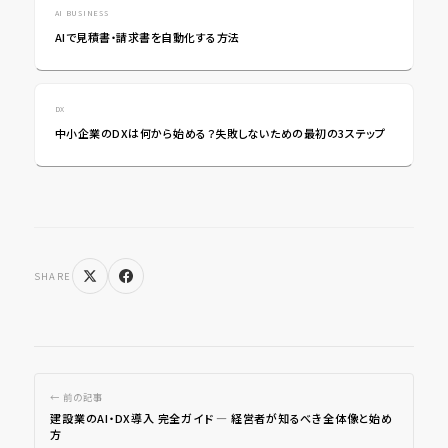
AI BUSINESS
AIで見積書・請求書を自動化する方法
DX
中小企業のDXは何から始める？失敗しないための最初の3ステップ
SHARE
← 前の記事
建設業のAI・DX導入 完全ガイド ― 経営者が知るべき全体像と始め
方