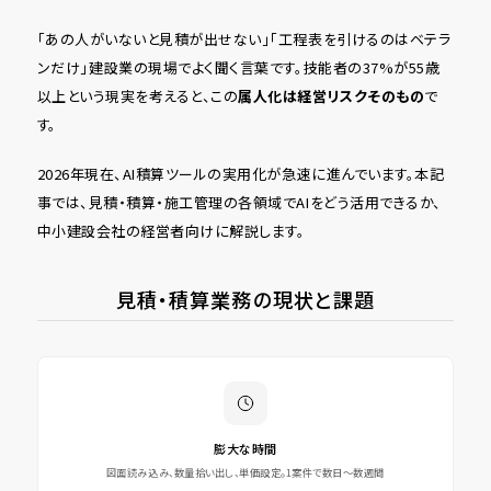
「あの人がいないと見積が出せない」「工程表を引けるのはベテラ
ンだけ」――建設業の現場でよく聞く言葉です。技能者の37%が55歳
以上という現実を考えると、この
属人化は経営リスクそのもの
で
す。
2026年現在、AI積算ツールの実用化が急速に進んでいます。本記
事では、見積・積算・施工管理の各領域でAIをどう活用できるか、
中小建設会社の経営者向けに解説します。
見積・積算業務の現状と課題
膨大な時間
図面読み込み、数量拾い出し、単価設定。1案件で数日〜数週間