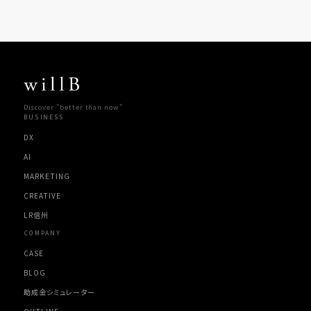
Discover "better than now"
BUSINESS
DX
AI
MARKETING
CREATIVE
LR信州
COMPANY
CASE
BLOG
助成金シミュレーター