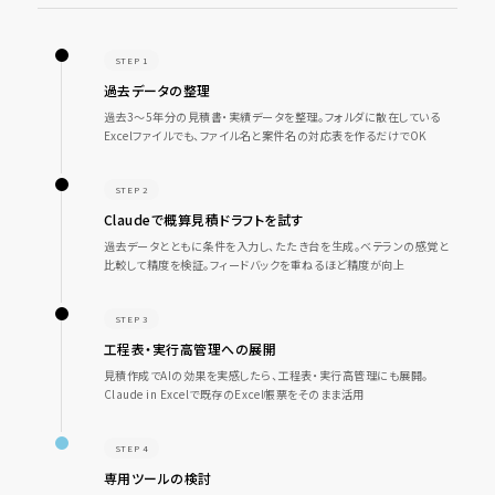
STEP 1
過去データの整理
過去3〜5年分の見積書・実績データを整理。フォルダに散在している
Excelファイルでも、ファイル名と案件名の対応表を作るだけでOK
STEP 2
Claudeで概算見積ドラフトを試す
過去データとともに条件を入力し、たたき台を生成。ベテランの感覚と
比較して精度を検証。フィードバックを重ねるほど精度が向上
STEP 3
工程表・実行高管理への展開
見積作成でAIの効果を実感したら、工程表・実行高管理にも展開。
Claude in Excelで既存のExcel帳票をそのまま活用
STEP 4
専用ツールの検討