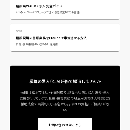
建設業のAI・DX導入 完全ガイド
4つのレイヤーと3フェーズで進める建設業DXの全体像
現場編
建設現場の書類業務をClaudeで半減させる方法
日報・安全書類・KY記録のAI活用術
積算の属人化、AI研修で解消しませんか
willBは松本市本社・全国対応で、建設会社向けにAI研修・導入
支援を行っています。見積・積算業務のAI活用研修は人材開発支
援助成金で実質約8万円/名から。まずはお気軽にご相談くださ
い。
お問い合わせはこちら