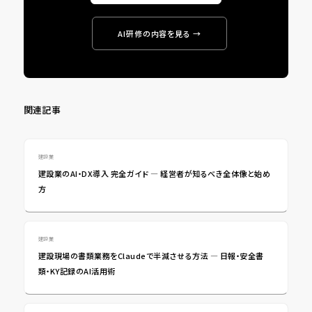
AI研修の内容を見る →
関連記事
建設業
建設業のAI・DX導入 完全ガイド ― 経営者が知るべき全体像と始め
方
建設業
建設現場の書類業務をClaudeで半減させる方法 ― 日報・安全書
類・KY記録のAI活用術