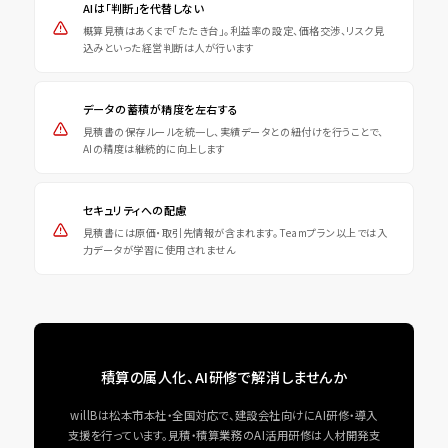
AIは「判断」を代替しない
概算見積はあくまで「たたき台」。利益率の設定、価格交渉、リスク見
込みといった経営判断は人が行います
データの蓄積が精度を左右する
見積書の保存ルールを統一し、実績データとの紐付けを行うことで、
AIの精度は継続的に向上します
セキュリティへの配慮
見積書には原価・取引先情報が含まれます。Teamプラン以上では入
力データが学習に使用されません
積算の属人化、AI研修で解消しませんか
willBは松本市本社・全国対応で、建設会社向けにAI研修・導入
支援を行っています。見積・積算業務のAI活用研修は人材開発支