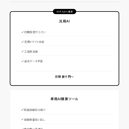
DXの入口に最適
汎用AI
初期投資が小さい
見積ドラフト作成
工程表支援
過去データ学習
月額 数千円〜
専用AI積算ツール
図面自動読み取り
自動数量拾い出し