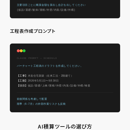
主要項目ごとに概算金額を算出し合計を出してください
(仮設/基礎/躯体/屋根/外壁/内装/設備/外構)
工程表作成プロンプト
CLAUDE PROMPT — SCHEDULE
バーチャート工程表のドラフトを作成してください。
【工事】
木造住宅新築（在来工法・2階建て）
【工期】
2026年5月1日〜9月30日
【項目】
仮設/基礎/上棟/屋根/外壁/内装/設備/外構/検査
前後関係を考慮して配置
雨季（6-7月）の外部作業リスクも反映
AI積算ツールの選び方