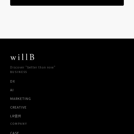
Discover "better than now"
BUSINESS
DX
AI
MARKETING
CREATIVE
LR信州
COMPANY
CASE