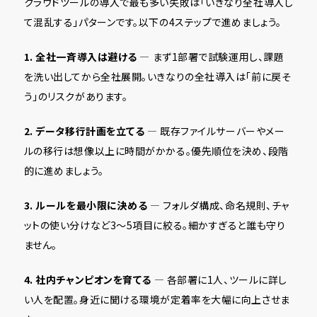
クラウドツールの導入で最も多い失敗は「いきなり全社導入し
て混乱する」パターンです。以下の4ステップで進めましょう。
1. 全社一斉導入は避ける
— まず1部署で試験運用し、課題
を洗い出してから全社展開。いきなりの全社導入は「前に戻そ
う」のリスクがあります。
2. データ移行計画を立てる
— 既存ファイルサーバーやメー
ルの移行は想像以上に時間がかかる。優先順位を決め、段階
的に進めましょう。
3. ルールを最小限に決める
— フォルダ構成、命名規則、チャ
ットの使い分けなど3〜5項目に絞る。細かすぎると誰も守り
ません。
4. 社内チャンピオンを育てる
— 各部署に1人、ツールに詳し
い人を配置。身近に聞ける環境が定着率を大幅に向上させま