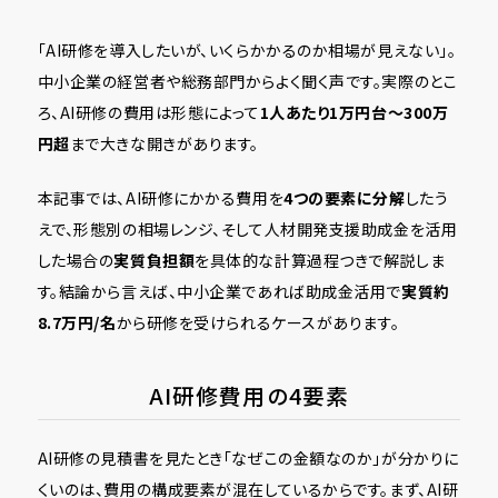
「AI研修を導入したいが、いくらかかるのか相場が見えない」。
中小企業の経営者や総務部門からよく聞く声です。実際のとこ
ろ、AI研修の費用は形態によって
1人あたり1万円台〜300万
円超
まで大きな開きがあります。
本記事では、AI研修にかかる費用を
4つの要素に分解
したう
えで、形態別の相場レンジ、そして人材開発支援助成金を活用
した場合の
実質負担額
を具体的な計算過程つきで解説しま
す。結論から言えば、中小企業であれば助成金活用で
実質約
8.7万円/名
から研修を受けられるケースがあります。
AI研修費用の4要素
AI研修の見積書を見たとき「なぜこの金額なのか」が分かりに
くいのは、費用の構成要素が混在しているからです。まず、AI研