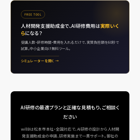
FREE TOOL
人材開発支援助成金で、AI研修費用は
実際いく
ら
になる？
受講人数・研修時間・費用を入れるだけで、実質負担額を60秒で
試算。中小企業向け無料ツール。
シミュレーターを開く →
AI研修の最適プランと正確な見積もり、ご相談く
ださい
willBは松本市本社・全国対応で、AI研修の設計から人材開
発支援助成金の申請、研修実施まで一貫サポート。御社の