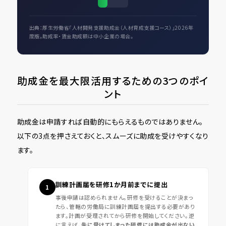
円
出典：厚生労働省「人材開発支援助成金（人材育成支援コース）」2026年
度版。助成率・賃金助成額は中小企業の場合。
助成金を最大限活用するための3つのポイ
ント
助成金は申請すれば自動的にもらえるものではありません。
以下の3点を押さえておくと、スムーズに助成を受けやすくなり
ます。
訓練計画届を研修1か月前までに提出
1
事後申請は認められません。研修を受けることが決まっ
たら、管轄の労働局に訓練計画届を提出する必要があり
ます。計画が受理されてから研修を開始してください。逆
に言えば、
先に受けてしまった研修には助成金が出ない