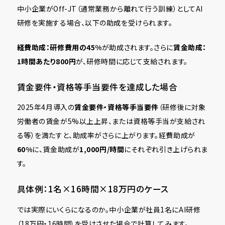
中小企業がOff-JT（通常業務から離れて行う訓練）としてAI
研修を実施する場合、以下の助成を受けられます。
経費助成：研修費用の45%
が助成されます。さらに
賃金助成：
1時間あたり800円
が、研修時間に応じて支給されます。
賃金要件・資格等手当要件を達成した場合
2025年4月導入の
賃金要件・資格等手当要件
（研修後に対象
労働者の賃金が5%以上上昇、または資格等手当が支給され
る等）を満たすと、助成率がさらに上がります。経費助成が
60%
に、賃金助成が
1,000円/時間
にそれぞれ引き上げられま
す。
具体例：1名×16時間×18万円のケース
では実際にいくらになるのか。中小企業が社員1名にAI研修
（18万円・16時間）を受けさせた場合で計算してみます。