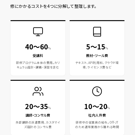
修にかかるコストを4つに分解して整理します。
40〜60
5〜15
%
%
受講料
教材・ツール費
研修プログラム本体の費用。カリ
テキスト、API利用料、クラウド環
キュラム設計・講義・演習を含む
境、ライセンス費など
20〜35
10〜20
%
%
講師・コンサル費
社内人件費
外部講師の派遣費用、カスタマイ
研修中の従業員の給与。Off-JT
ズ設計のコンサル費
のため通常業務から離れる時間