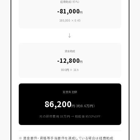
経費助成（45%）
-81,000
円
180,000 × 0.45
→
賃金助成
-12,800
円
800円 × 16h
実質負担額
86,200
円（約8.6万円）
元の研修費用 18万円 → 助成後 約52%OFF
※ 賃金要件・資格等手当要件を達成している場合は経費助成