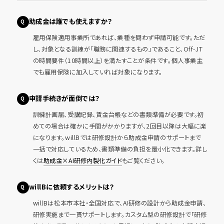
助成金は誰でも使えますか？
雇用保険適用事業所であれば、業種を問わず申請可能です。ただ
し、対象となる訓練が「職務に関連するもの」であること、Off-JT
の時間要件（10時間以上）を満たすことが条件です。個人事業主
でも雇用保険に加入していれば対象になります。
申請手続きが面倒では？
訓練計画届、受講記録、賃金台帳などの書類準備が必要です。初
めての場合は確かに手間がかかりますが、2回目以降は大幅に楽
になります。willBでは研修設計から助成金申請のサポートまで
一括で対応しているため、書類準備の負担を最小化できます。詳し
くは
助成金×AI研修内製化ガイド
もご覧ください。
willBに依頼するメリットは？
willBは松本市本社・全国対応で、AI研修の設計から助成金申請、
研修実施まで一貫サポートします。カスタム型の研修設計で「研修