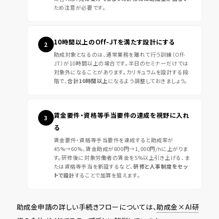
ため注意が必要です。
10時間以上のOff-JTを満たす設計にする
2
助成対象となるのは、通常業務を離れて行う訓練（Off-
JT）が10時間以上の場合です。半日のセミナーだけでは
対象外になることがあります。カリキュラムを設計する段
階で、
合計10時間以上
になるよう調整しておきましょう。
賃金要件・資格等手当要件の達成を視野に入れ
3
る
賃金要件・資格等手当要件を達成すると助成率が
45%→60%、賃金助成が800円→1,000円/hに上がりま
す。研修後に対象労働者の賃金を5%以上引き上げる、ま
たは資格等手当を新設するなど、
研修と人事制度をセッ
トで設計
することで加算を狙えます。
助成金申請の詳しい手続きフローについては、
助成金×AI研