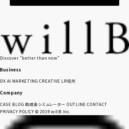
Discover "better than now"
Business
DX
AI
MARKETING
CREATIVE
LR信州
Company
CASE
BLOG
助成金シミュレーター
OUTLINE
CONTACT
PRIVACY POLICY
© 2019 willB Inc.