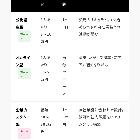
安
間
公開講
1人あ
1〜
汎用カリキュラム。すぐ始
座型
たり
3日
められるが自社業務との
3〜10
連動が弱い
低コス
ト
万円
オンライ
1人あ
自
最安。ただし受講率・完了
ン型
たり
分
率が低くなりがち
1〜5
の
低コス
ト
万円
ペ
ー
ス
企業カ
総額
1〜
自社業務に合わせた設計。
スタム
50〜
6か
講師が社内課題をヒアリ
型
300万
月
ングして構築
円
高コス
ト