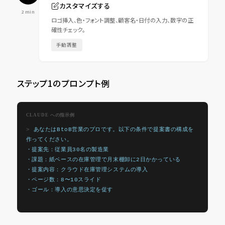
カスタマイズする
2 min
ロゴ挿入、色・フォント調整、顧客名・日付の入力、数字の正
確性チェック。
手動調整
ステップ1のプロンプト例
CLAUDE への指示例
あなたはBtoB営業のプロです。以下の条件で提案書の構成を
作ってください。
・提案先：従業員30名の製造業
・課題：紙ベースの在庫管理で月末棚卸に2日かかっている
・提案内容：クラウド在庫管理システムの導入
・ページ数：8〜10スライド
・ゴール：導入の意思決定を促す