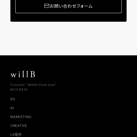
お問い合わせフォーム
Discover "better than now"
BUSINESS
DX
AI
MARKETING
CREATIVE
LR信州