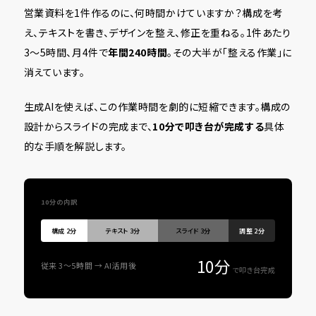
営業資料を1件作るのに、何時間かけていますか？構成を考
え、テキストを書き、デザインを整え、修正を重ねる。1件あたり
3〜5時間、月4件で
年間240時間
。その大半が「整える作業」に
消えています。
生成AIを使えば、この作業時間を劇的に短縮できます。構成の
設計からスライドの完成まで、
10分で叩き台が完成する
具体
的な手順を解説します。
10分の内訳
構成 2分
テキスト 3分
スライド 3分
調整 2分
10分
従来 3〜5時間 → AI活用後
で叩き台完成