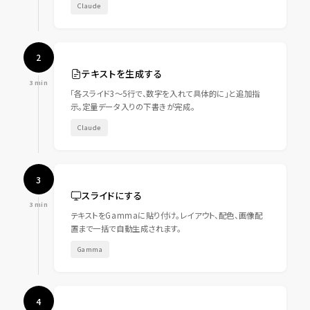
Claude
2
テキストを生成する
3 min
「各スライド3〜5行で、数字を入れて具体的に」と追加指
示。定量データ入りの下書きが完成。
Claude
3
スライドにする
3 min
テキストをGammaに貼り付け。レイアウト、配色、画像配
置まで一括で自動生成されます。
Gamma
4