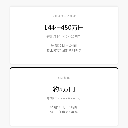
デザイナーに外注
144〜480万円
年間（月4件 × 3〜10万円）
納期：3日〜1週間
修正対応：追加費用あり
AI内製化
約5万円
年間（Claude + Gamma）
納期：10分〜1時間
修正：何度でも無料