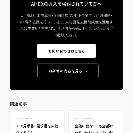
AI・DXの導入を検討されている方へ
willBは松本市本社・全国対応で、中小企業向けにAI研修・
DX導入支援を行っています。人材開発支援助成金を活用す
れば実質約8万円/名から。「何から始めればいいか」からご
相談ください。
お問い合わせはこちら
AI研修の内容を見る →
関連記事
AI BUSINESS
AUTOMATION
AIで見積書・請求書を自動
会議に出なくても全部わ
化する方法
かる。Notta × Claude