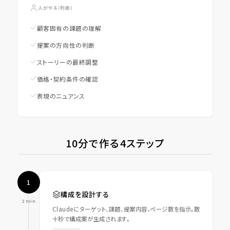
人がやる（判断）
顧客固有の課題の理解
提案の方向性の判断
ストーリーの最終調整
価格・契約条件の確認
表現のニュアンス
10分で作る4ステップ
1
構成を設計する
2 min
Claudeにターゲット、課題、提案内容、ページ数を指示。数
十秒で構成案が生成されます。