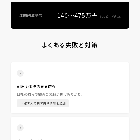
140〜475万円
年間削減効果
＋スピード向上
よくある失敗と対策
1
AI出力をそのまま使う
自社の強みや顧客の文脈が抜け落ちがち。
→ 必ず人の目で自社情報を追加
2