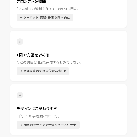
プロンプトが曖昧
「いい感じの資料を作って」ではAIも困る。
→ ターゲット・課題・提案を具体的に
3
1回で完璧を求める
AIとの対話は1回で完成するものではない。
→ 対話を重ねて段階的に品質UP
4
デザインにこだわりすぎ
目的は「相手を動かすこと」。
→ 70点のデザインで十分なケースが大半