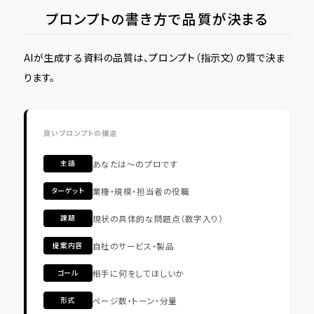
プロンプトの書き方で品質が決まる
AIが生成する資料の品質は、プロンプト（指示文）の質で決ま
ります。
良いプロンプトの構造
あなたは〜のプロです
主語
業種・規模・担当者の役職
ターゲット
現状の具体的な問題点（数字入り）
課題
自社のサービス・製品
提案内容
相手に何をしてほしいか
ゴール
ページ数・トーン・分量
形式